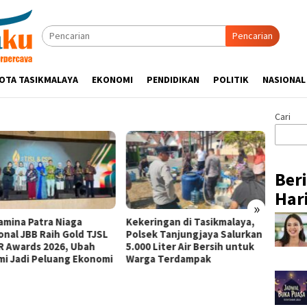
Pencarian
OTA TASIKMALAYA
EKONOMI
PENDIDIKAN
POLITIK
NASIONAL
Cari
Ber
Hari
»
amina Patra Niaga
Kekeringan di Tasikmalaya,
Pertam
onal JBB Raih Gold TJSL
Polsek Tanjungjaya Salurkan
Perkua
R Awards 2026, Ubah
5.000 Liter Air Bersih untuk
Bencan
mi Jadi Peluang Ekonomi
Warga Terdampak
Progr