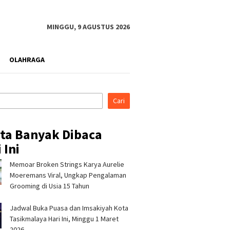
MINGGU, 9 AGUSTUS 2026
OLAHRAGA
Cari
ita Banyak Dibaca
 Ini
Memoar Broken Strings Karya Aurelie
ina Patra Niaga RJBB
Silaturahmi ke Ponpes Baitul
Pertami
t Kesiapsiagaan
Hikmah, Kapolres
Perkuat
Moeremans Viral, Ungkap Pengalaman
a Sejak Dini melalui
Tasikmalaya Minta Dukungan
Campak
Grooming di Usia 15 Tahun
am PANAH KESATRIA
Ulama Jaga Keamanan
Pengelo
Bandun
Jadwal Buka Puasa dan Imsakiyah Kota
Tasikmalaya Hari Ini, Minggu 1 Maret
2026