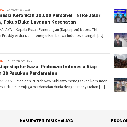
NAL
Tim
17 November, 2025
nesia Kerahkan 20.000 Personel TNI ke Jalur
Redaksi
, Fokus Buka Layanan Kesehatan
MALAYA – Kepala Pusat Penerangan (Kapuspen) Mabes TNI
n Freddy Ardianzah menegaskan bahwa Indonesia tengah […]
NAL
Tim
25 September, 2025
Siap-siap ke Gaza! Prabowo: Indonesia Siap
Redaksi
m 20 Pasukan Perdamaian
MALAYA – Presiden RI Prabowo Subianto menegaskan komitmen
esia dalam menjaga perdamaian dunia dengan menyatakan […]
KABUPATEN TASIKMALAYA
EKONO