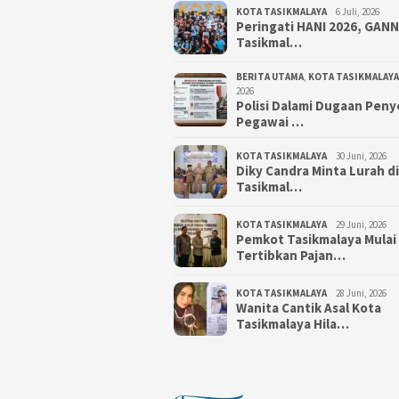
KOTA TASIKMALAYA
6 Juli, 2026
Peringati HANI 2026, GAN
Tasikmal…
BERITA UTAMA
,
KOTA TASIKMALAYA
2026
Polisi Dalami Dugaan Pen
Pegawai …
KOTA TASIKMALAYA
30 Juni, 2026
Diky Candra Minta Lurah d
Tasikmal…
KOTA TASIKMALAYA
29 Juni, 2026
Pemkot Tasikmalaya Mulai
Tertibkan Pajan…
KOTA TASIKMALAYA
28 Juni, 2026
Wanita Cantik Asal Kota
Tasikmalaya Hila…