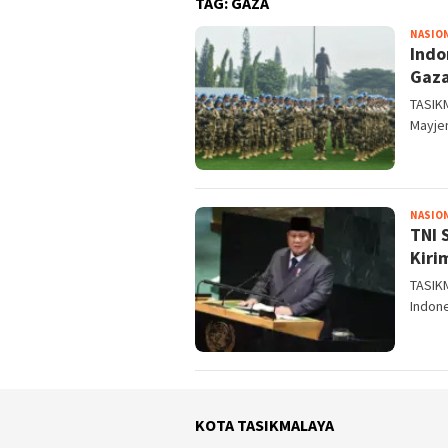
TAG:
GAZA
NASIO
Indo
Gaza
TASIK
Mayje
NASIO
TNI 
Kiri
TASIK
Indon
KOTA TASIKMALAYA