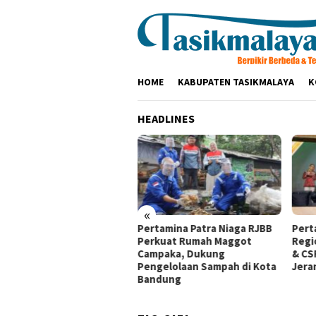
Loncat
ke
konten
HOME
KABUPATEN TASIKMALAYA
K
HEADLINES
«
aturahmi ke Ponpes Baitul
Pertamina Patra Niaga RJBB
Pert
mah, Kapolres
Perkuat Rumah Maggot
Regi
ikmalaya Minta Dukungan
Campaka, Dukung
& CS
ama Jaga Keamanan
Pengelolaan Sampah di Kota
Jera
Bandung