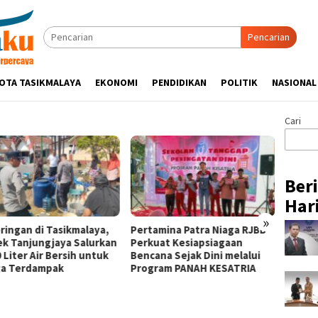
Pencarian
OTA TASIKMALAYA
EKONOMI
PENDIDIKAN
POLITIK
NASIONAL
Cari
Ber
Hari
»
ringan di Tasikmalaya,
Pertamina Patra Niaga RJBB
Silatu
ek Tanjungjaya Salurkan
Perkuat Kesiapsiagaan
Hikmah
 Liter Air Bersih untuk
Bencana Sejak Dini melalui
Tasik
a Terdampak
Program PANAH KESATRIA
Ulama