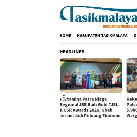
Loncat
ke
konten
HOME
KABUPATEN TASIKMALAYA
K
HEADLINES
«
tamina Patra Niaga, PLN
Pertamina Patra Niaga
Keke
santara Power UP
Regional JBB Raih Gold TJSL
Pols
mbang, dan Rumah Zakat
& CSR Awards 2026, Ubah
5.000
irkan Layanan Psikososial
Jerami Jadi Peluang Ekonomi
Warg
i Anak Penyintas Gempa
Sigi