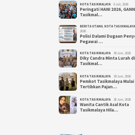
KOTA TASIKMALAYA
6 Juli, 2026
Peringati HANI 2026, GAN
Tasikmal…
BERITA UTAMA
,
KOTA TASIKMALAYA
2026
Polisi Dalami Dugaan Pen
Pegawai …
KOTA TASIKMALAYA
30 Juni, 2026
Diky Candra Minta Lurah d
Tasikmal…
KOTA TASIKMALAYA
29 Juni, 2026
Pemkot Tasikmalaya Mulai
Tertibkan Pajan…
KOTA TASIKMALAYA
28 Juni, 2026
Wanita Cantik Asal Kota
Tasikmalaya Hila…