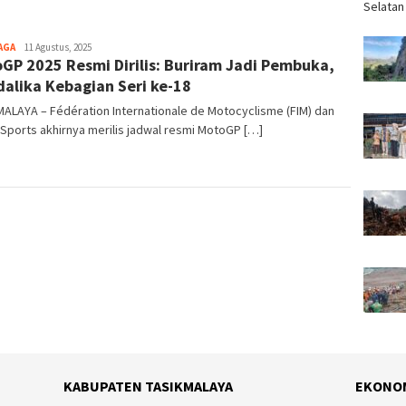
Selatan
AGA
Tim
11 Agustus, 2025
GP 2025 Resmi Dirilis: Buriram Jadi Pembuka,
Redaksi
alika Kebagian Seri ke-18
ALAYA – Fédération Internationale de Motocyclisme (FIM) dan
Sports akhirnya merilis jadwal resmi MotoGP […]
KABUPATEN TASIKMALAYA
EKONO