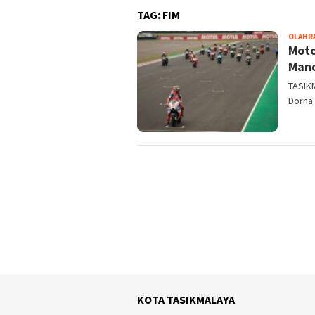
TAG:
FIM
OLAHR
Moto
Mand
TASIKM
Dorna 
KOTA TASIKMALAYA