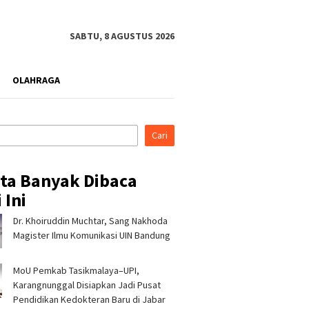
SABTU, 8 AGUSTUS 2026
OLAHRAGA
Cari
ita Banyak Dibaca
 Ini
Dr. Khoiruddin Muchtar, Sang Nakhoda
rahmi ke Ponpes Baitul
Pertamina Patra Niaga, PLN
Pertami
, Kapolres
Nusantara Power UP
Regiona
Magister Ilmu Komunikasi UIN Bandung
malaya Minta Dukungan
Rembang, dan Rumah Zakat
& CSR A
 Jaga Keamanan
Hadirkan Layanan Psikososial
Jerami 
MoU Pemkab Tasikmalaya–UPI,
bagi Anak Penyintas Gempa
di Sigi
Karangnunggal Disiapkan Jadi Pusat
Pendidikan Kedokteran Baru di Jabar