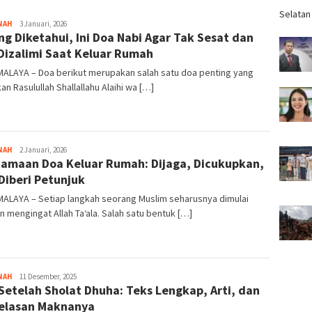
Selatan
NAH
Tim
3 Januari, 2026
ng Diketahui, Ini Doa Nabi Agar Tak Sesat dan
Redaksi
Dizalimi Saat Keluar Rumah
MALAYA – Doa berikut merupakan salah satu doa penting yang
kan Rasulullah Shallallahu Alaihi wa […]
NAH
Tim
2 Januari, 2026
amaan Doa Keluar Rumah: Dijaga, Dicukupkan,
Redaksi
Diberi Petunjuk
MALAYA – Setiap langkah seorang Muslim seharusnya dimulai
 mengingat Allah Ta‘ala. Salah satu bentuk […]
NAH
Tim
11 Desember, 2025
Setelah Sholat Dhuha: Teks Lengkap, Arti, dan
Redaksi
elasan Maknanya