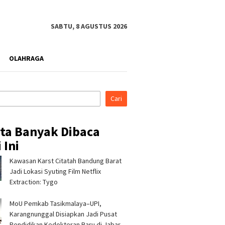
SABTU, 8 AGUSTUS 2026
OLAHRAGA
Cari
ita Banyak Dibaca
 Ini
Kawasan Karst Citatah Bandung Barat
ina Patra Niaga RJBB
Silaturahmi ke Ponpes Baitul
Pertami
t Kesiapsiagaan
Hikmah, Kapolres
Perkuat
Jadi Lokasi Syuting Film Netflix
a Sejak Dini melalui
Tasikmalaya Minta Dukungan
Campak
Extraction: Tygo
am PANAH KESATRIA
Ulama Jaga Keamanan
Pengelo
Bandun
MoU Pemkab Tasikmalaya–UPI,
Karangnunggal Disiapkan Jadi Pusat
Pendidikan Kedokteran Baru di Jabar