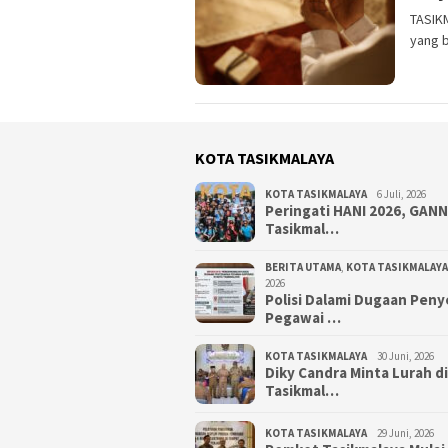
TASIKM
yang 
KOTA TASIKMALAYA
KOTA TASIKMALAYA
6 Juli, 2026
Peringati HANI 2026, GAN
Tasikmal…
BERITA UTAMA
,
KOTA TASIKMALAYA
2026
Polisi Dalami Dugaan Pen
Pegawai …
KOTA TASIKMALAYA
30 Juni, 2026
Diky Candra Minta Lurah d
Tasikmal…
KOTA TASIKMALAYA
29 Juni, 2026