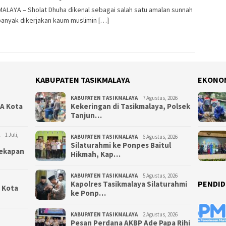
ALAYA – Sholat Dhuha dikenal sebagai salah satu amalan sunnah
banyak dikerjakan kaum muslimin […]
KABUPATEN TASIKMALAYA
EKONO
KABUPATEN TASIKMALAYA
7 Agustus, 2026
NA Kota
Kekeringan di Tasikmalaya, Polsek
Tanjun…
1 Juli,
KABUPATEN TASIKMALAYA
6 Agustus, 2026
Silaturahmi ke Ponpes Baitul
yekapan
Hikmah, Kap…
KABUPATEN TASIKMALAYA
5 Agustus, 2026
PENDID
Kapolres Tasikmalaya Silaturahmi
i Kota
ke Ponp…
KABUPATEN TASIKMALAYA
2 Agustus, 2026
Pesan Perdana AKBP Ade Papa Rihi