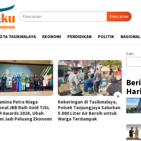
Pencarian
OTA TASIKMALAYA
EKONOMI
PENDIDIKAN
POLITIK
NASIONAL
Cari
Ber
Hari
»
amina Patra Niaga
Kekeringan di Tasikmalaya,
Pertam
onal JBB Raih Gold TJSL
Polsek Tanjungjaya Salurkan
Perkua
R Awards 2026, Ubah
5.000 Liter Air Bersih untuk
Bencan
mi Jadi Peluang Ekonomi
Warga Terdampak
Progr