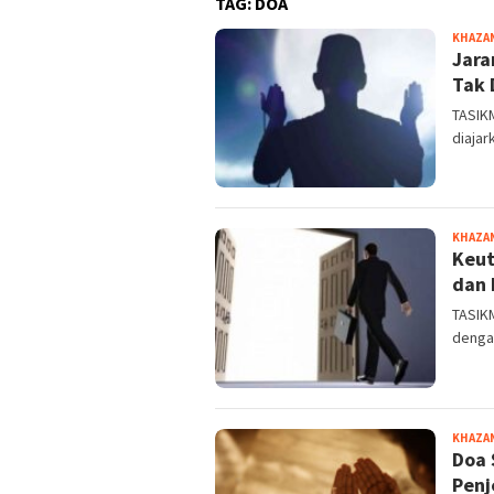
TAG:
DOA
KHAZA
Jara
Tak 
TASIK
diajar
KHAZA
Keut
dan 
TASIK
dengan
KHAZA
Doa 
Penj