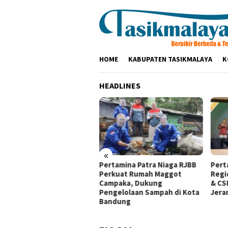
Loncat
ke
konten
HOME
KABUPATEN TASIKMALAYA
K
HEADLINES
«
aturahmi ke Ponpes Baitul
Pertamina Patra Niaga RJBB
Pert
mah, Kapolres
Perkuat Rumah Maggot
Regi
ikmalaya Minta Dukungan
Campaka, Dukung
& CS
ama Jaga Keamanan
Pengelolaan Sampah di Kota
Jera
Bandung