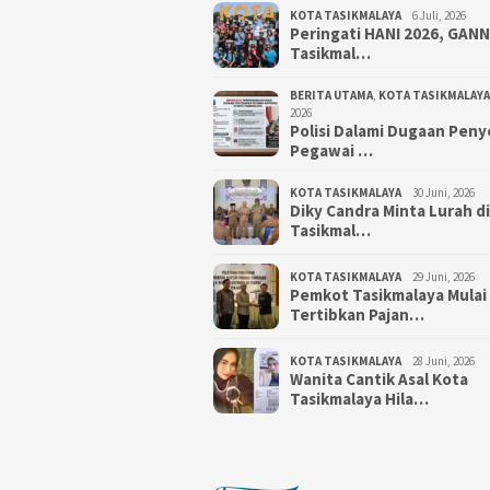
KOTA TASIKMALAYA
6 Juli, 2026
Peringati HANI 2026, GAN
Tasikmal…
BERITA UTAMA
,
KOTA TASIKMALAYA
2026
Polisi Dalami Dugaan Pen
Pegawai …
KOTA TASIKMALAYA
30 Juni, 2026
Diky Candra Minta Lurah d
Tasikmal…
KOTA TASIKMALAYA
29 Juni, 2026
Pemkot Tasikmalaya Mulai
Tertibkan Pajan…
KOTA TASIKMALAYA
28 Juni, 2026
Wanita Cantik Asal Kota
Tasikmalaya Hila…