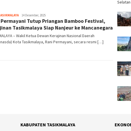
Selatan
TASIKMALAYA
Tim
14 Desember, 2025
 Permayani Tutup Priangan Bamboo Festival,
Redaksi
jinan Tasikmalaya Siap Nanjeur ke Mancanegara
ALAYA – Wakil Ketua Dewan Kerajinan Nasional Daerah
nasda) Kota Tasikmalaya, Rani Permayani, secara resmi […]
KABUPATEN TASIKMALAYA
EKONO