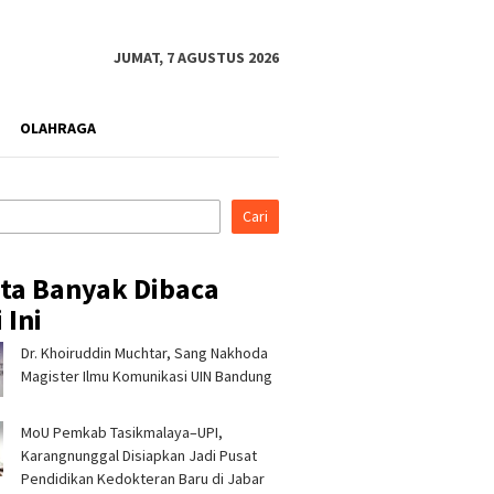
JUMAT, 7 AGUSTUS 2026
OLAHRAGA
Cari
ita Banyak Dibaca
 Ini
Dr. Khoiruddin Muchtar, Sang Nakhoda
rahmi ke Ponpes Baitul
Pertamina Patra Niaga, PLN
Pertami
, Kapolres
Nusantara Power UP
Regiona
Magister Ilmu Komunikasi UIN Bandung
malaya Minta Dukungan
Rembang, dan Rumah Zakat
& CSR A
 Jaga Keamanan
Hadirkan Layanan Psikososial
Jerami 
MoU Pemkab Tasikmalaya–UPI,
bagi Anak Penyintas Gempa
di Sigi
Karangnunggal Disiapkan Jadi Pusat
Pendidikan Kedokteran Baru di Jabar