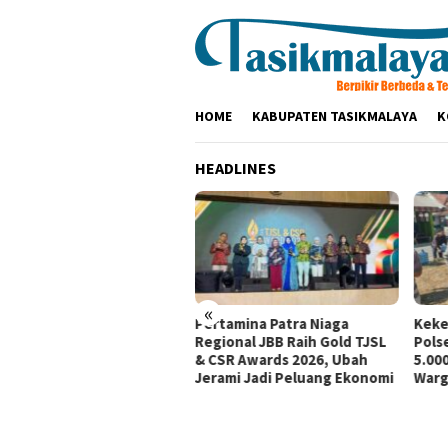
Loncat
ke
konten
HOME
KABUPATEN TASIKMALAYA
K
HEADLINES
«
tamina Patra Niaga, PLN
Pertamina Patra Niaga
Keke
santara Power UP
Regional JBB Raih Gold TJSL
Pols
mbang, dan Rumah Zakat
& CSR Awards 2026, Ubah
5.000
irkan Layanan Psikososial
Jerami Jadi Peluang Ekonomi
Warg
i Anak Penyintas Gempa
Sigi