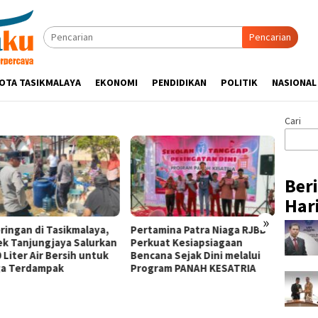
Pencarian
OTA TASIKMALAYA
EKONOMI
PENDIDIKAN
POLITIK
NASIONAL
Cari
Ber
Hari
»
ringan di Tasikmalaya,
Pertamina Patra Niaga RJBB
Silatu
ek Tanjungjaya Salurkan
Perkuat Kesiapsiagaan
Hikmah
 Liter Air Bersih untuk
Bencana Sejak Dini melalui
Tasik
a Terdampak
Program PANAH KESATRIA
Ulama