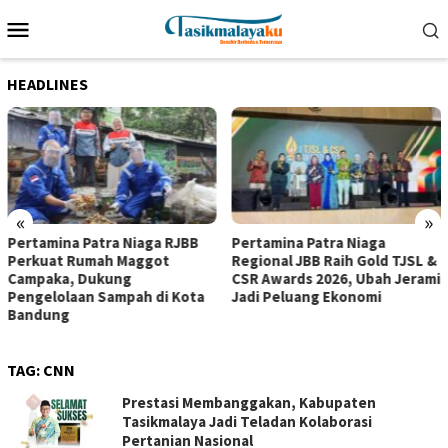
Loncat
Menu
ke
Mobile
konten
HEADLINES
«
»
Pertamina Patra Niaga RJBB
Pertamina Patra Niaga
Perkuat Rumah Maggot
Regional JBB Raih Gold TJSL &
Campaka, Dukung
CSR Awards 2026, Ubah Jerami
Pengelolaan Sampah di Kota
Jadi Peluang Ekonomi
Bandung
TAG:
CNN
Prestasi Membanggakan, Kabupaten
Tasikmalaya Jadi Teladan Kolaborasi
Pertanian Nasional