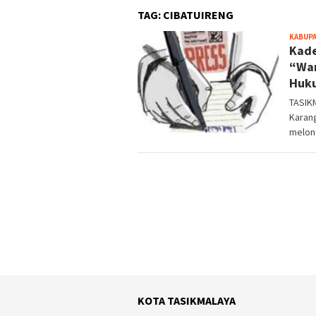
TAG:
CIBATUIRENG
KABUPA
Kade
“War
Huk
TASIK
Karang
melon
KOTA TASIKMALAYA