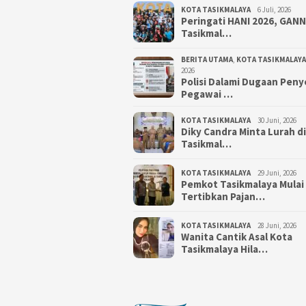
KOTA TASIKMALAYA
6 Juli, 2026
Peringati HANI 2026, GAN
Tasikmal…
BERITA UTAMA
,
KOTA TASIKMALAYA
2026
Polisi Dalami Dugaan Pen
Pegawai …
KOTA TASIKMALAYA
30 Juni, 2026
Diky Candra Minta Lurah d
Tasikmal…
KOTA TASIKMALAYA
29 Juni, 2026
Pemkot Tasikmalaya Mulai
Tertibkan Pajan…
KOTA TASIKMALAYA
28 Juni, 2026
Wanita Cantik Asal Kota
Tasikmalaya Hila…