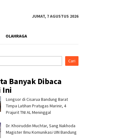
JUMAT, 7 AGUSTUS 2026
OLAHRAGA
Cari
ita Banyak Dibaca
 Ini
Longsor di Cisarua Bandung Barat
ina Patra Niaga, PLN
Hadir di Indonesia Fashion
Kekerin
tara Power UP
Week 2026, Tujuh Mitra
Polsek 
Timpa Latihan Pra­tugas Marinir, 4
ng, dan Rumah Zakat
Binaan Pertamina Patra
5.000 Li
Prajurit TNI AL Meninggal
an Layanan Psikososial
Niaga RJBB Perluas Akses
Warga 
Anak Penyintas Gempa
Pasar dan Jejaring Bisnis
Dr. Khoiruddin Muchtar, Sang Nakhoda
Magister Ilmu Komunikasi UIN Bandung