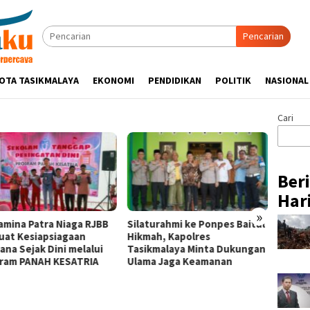
Pencarian
OTA TASIKMALAYA
EKONOMI
PENDIDIKAN
POLITIK
NASIONAL
Cari
Ber
Hari
»
amina Patra Niaga RJBB
Silaturahmi ke Ponpes Baitul
Pertam
uat Kesiapsiagaan
Hikmah, Kapolres
Nusan
ana Sejak Dini melalui
Tasikmalaya Minta Dukungan
Remba
ram PANAH KESATRIA
Ulama Jaga Keamanan
Hadirk
bagi 
di Sigi