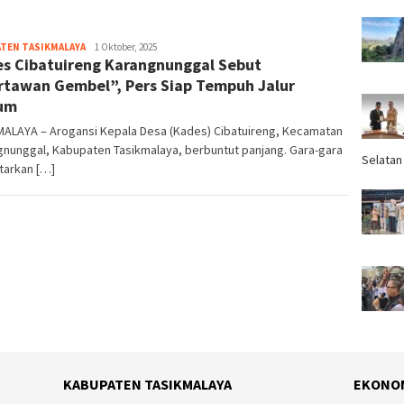
TEN TASIKMALAYA
Tim
1 Oktober, 2025
s Cibatuireng Karangnunggal Sebut
Redaksi
tawan Gembel”, Pers Siap Tempuh Jalur
um
MALAYA – Arogansi Kepala Desa (Kades) Cibatuireng, Kecamatan
nunggal, Kabupaten Tasikmalaya, berbuntut panjang. Gara-gara
Selatan
tarkan […]
KABUPATEN TASIKMALAYA
EKONO