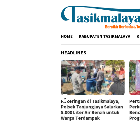
Loncat
ke
konten
HOME
KABUPATEN TASIKMALAYA
K
HEADLINES
«
ir di Indonesia Fashion
Kekeringan di Tasikmalaya,
Pert
k 2026, Tujuh Mitra
Polsek Tanjungjaya Salurkan
Perk
aan Pertamina Patra
5.000 Liter Air Bersih untuk
Benc
ga RJBB Perluas Akses
Warga Terdampak
Prog
ar dan Jejaring Bisnis