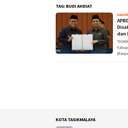
TAG:
BUDI AHDIAT
KABUPA
APBD
Disa
dan 
TASIK
Kabup
(Ranp
KOTA TASIKMALAYA