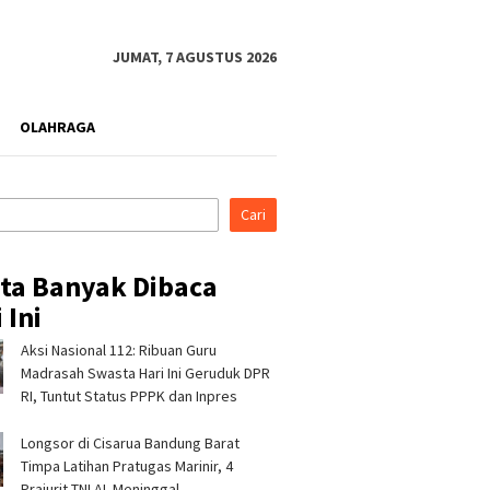
JUMAT, 7 AGUSTUS 2026
OLAHRAGA
Cari
ita Banyak Dibaca
 Ini
Aksi Nasional 112: Ribuan Guru
di Indonesia Fashion
Kapolres Tasikmalaya
Pertami
026, Tujuh Mitra
Silaturahmi ke Ponpes
Perkuat
Madrasah Swasta Hari Ini Geruduk DPR
 Pertamina Patra
Sukamanah dan Cipasung,
Bencana 
RI, Tuntut Status PPPK dan Inpres
RJBB Perluas Akses
Ajak Ulama Perkuat
Program
dan Jejaring Bisnis
Kamtibmas
Longsor di Cisarua Bandung Barat
Timpa Latihan Pra­tugas Marinir, 4
Prajurit TNI AL Meninggal