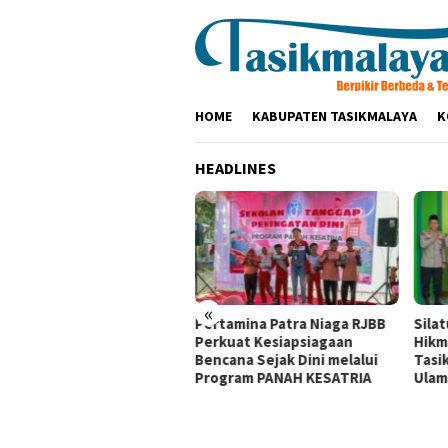
Loncat
ke
konten
HOME
KABUPATEN TASIKMALAYA
K
HEADLINES
«
olres Tasikmalaya
Pertamina Patra Niaga RJBB
Sila
aturahmi ke Ponpes
Perkuat Kesiapsiagaan
Hikm
kamanah dan Cipasung,
Bencana Sejak Dini melalui
Tasi
k Ulama Perkuat
Program PANAH KESATRIA
Ulam
mtibmas