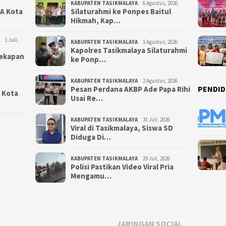
KABUPATEN TASIKMALAYA
6 Agustus, 2026
NA Kota
Silaturahmi ke Ponpes Baitul
Hikmah, Kap…
1 Juli,
KABUPATEN TASIKMALAYA
5 Agustus, 2026
Kapolres Tasikmalaya Silaturahmi
yekapan
ke Ponp…
KABUPATEN TASIKMALAYA
2 Agustus, 2026
PENDID
Pesan Perdana AKBP Ade Papa Rihi
i Kota
Usai Re…
KABUPATEN TASIKMALAYA
31 Juli, 2026
Viral di Tasikmalaya, Siswa SD
Diduga Di…
KABUPATEN TASIKMALAYA
29 Juli, 2026
Polisi Pastikan Video Viral Pria
Mengamu…
JARINGAN SOCIAL