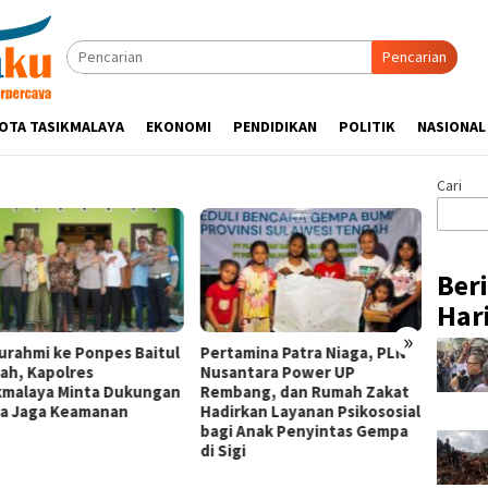
Pencarian
OTA TASIKMALAYA
EKONOMI
PENDIDIKAN
POLITIK
NASIONAL
Cari
Ber
Hari
»
turahmi ke Ponpes Baitul
Pertamina Patra Niaga, PLN
Hadir 
ah, Kapolres
Nusantara Power UP
Week 2
kmalaya Minta Dukungan
Rembang, dan Rumah Zakat
Binaan
a Jaga Keamanan
Hadirkan Layanan Psikososial
Niaga 
bagi Anak Penyintas Gempa
Pasar 
di Sigi