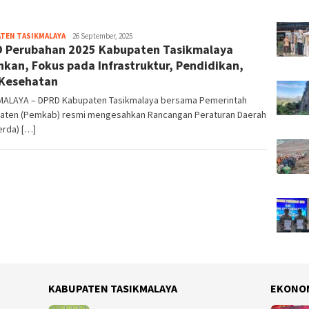
TEN TASIKMALAYA
Tim
26 September, 2025
 Perubahan 2025 Kabupaten Tasikmalaya
Redaksi
hkan, Fokus pada Infrastruktur, Pendidikan,
Kesehatan
MALAYA – DPRD Kabupaten Tasikmalaya bersama Pemerintah
aten (Pemkab) resmi mengesahkan Rancangan Peraturan Daerah
erda) […]
KABUPATEN TASIKMALAYA
EKONO