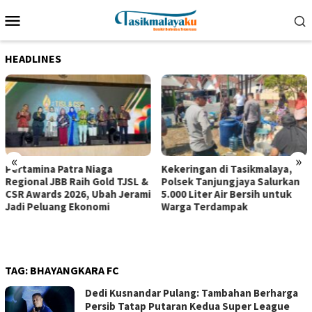
Loncat
Menu
ke
Mobile
konten
HEADLINES
«
»
Pertamina Patra Niaga
Kekeringan di Tasikmalaya,
Regional JBB Raih Gold TJSL &
Polsek Tanjungjaya Salurkan
CSR Awards 2026, Ubah Jerami
5.000 Liter Air Bersih untuk
Jadi Peluang Ekonomi
Warga Terdampak
TAG:
BHAYANGKARA FC
Dedi Kusnandar Pulang: Tambahan Berharga
Persib Tatap Putaran Kedua Super League