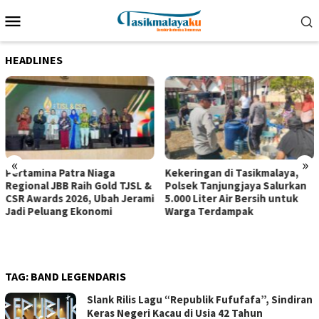
Loncat
Menu
ke
Mobile
konten
HEADLINES
«
»
Pertamina Patra Niaga
Kekeringan di Tasikmalaya,
Regional JBB Raih Gold TJSL &
Polsek Tanjungjaya Salurkan
CSR Awards 2026, Ubah Jerami
5.000 Liter Air Bersih untuk
Jadi Peluang Ekonomi
Warga Terdampak
TAG:
BAND LEGENDARIS
Slank Rilis Lagu “Republik Fufufafa”, Sindiran
Keras Negeri Kacau di Usia 42 Tahun