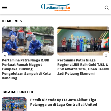
Loncat
Menu
ke
Mobile
konten
HEADLINES
«
»
Pertamina Patra Niaga RJBB
Pertamina Patra Niaga
Perkuat Rumah Maggot
Regional JBB Raih Gold TJSL &
Campaka, Dukung
CSR Awards 2026, Ubah Jerami
Pengelolaan Sampah di Kota
Jadi Peluang Ekonomi
Bandung
TAG:
BALI UNITED
Persib Didenda Rp115 Juta Akibat Tiga
Pelanggaran di Laga Kontra Bali United