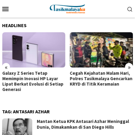
Loncat
Menu
ke
Mobile
konten
HEADLINES
«
»
Galaxy Z Series Tetap
Cegah Kejahatan Malam Hari,
Memimpin Inovasi HP Layar
Polres Tasikmalaya Gencarkan
Lipat Berkat Evolusi di Setiap
KRYD di Titik Keramaian
Generasi
TAG:
ANTASARI AZHAR
Mantan Ketua KPK Antasari Azhar Meninggal
Dunia, Dimakamkan di San Diego Hills