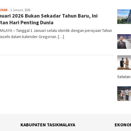
DIKAN
Tim
1 Januari, 2026
nuari 2026 Bukan Sekadar Tahun Baru, Ini
Redaksi
tan Hari Penting Dunia
ALAYA – Tanggal 1 Januari selalu identik dengan perayaan Tahun
asehi dalam kalender Gregorian. […]
Selatan
KABUPATEN TASIKMALAYA
EKONO