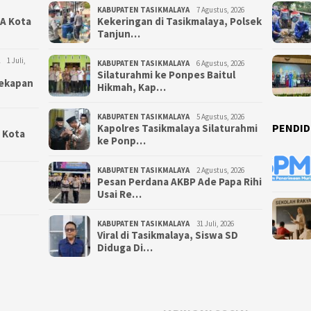
KABUPATEN TASIKMALAYA
7 Agustus, 2026
NA Kota
Kekeringan di Tasikmalaya, Polsek
Tanjun…
1 Juli,
KABUPATEN TASIKMALAYA
6 Agustus, 2026
Silaturahmi ke Ponpes Baitul
yekapan
Hikmah, Kap…
KABUPATEN TASIKMALAYA
5 Agustus, 2026
PENDID
Kapolres Tasikmalaya Silaturahmi
i Kota
ke Ponp…
KABUPATEN TASIKMALAYA
2 Agustus, 2026
Pesan Perdana AKBP Ade Papa Rihi
Usai Re…
KABUPATEN TASIKMALAYA
31 Juli, 2026
Viral di Tasikmalaya, Siswa SD
Diduga Di…