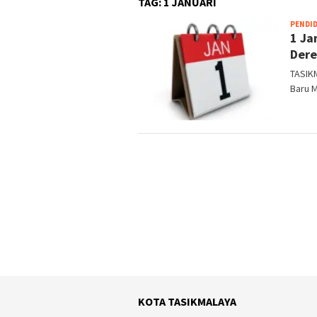
TAG:
1 JANUARI
PENDI
1 Ja
Dere
TASIKM
Baru M
KOTA TASIKMALAYA