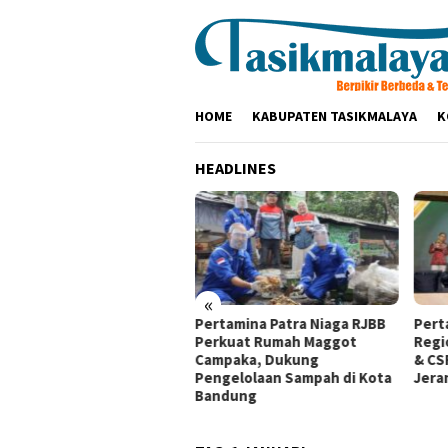
Loncat
ke
konten
HOME
KABUPATEN TASIKMALAYA
K
HEADLINES
«
npes Baitul
Pertamina Patra Niaga RJBB
Pertamina Patra Ni
Perkuat Rumah Maggot
Regional JBB Raih G
a Dukungan
Campaka, Dukung
& CSR Awards 2026,
anan
Pengelolaan Sampah di Kota
Jerami Jadi Peluan
Bandung