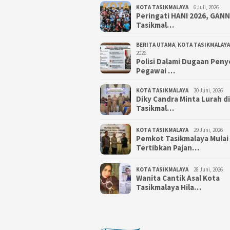
KOTA TASIKMALAYA
6 Juli, 2026
Peringati HANI 2026, GAN
Tasikmal…
BERITA UTAMA
,
KOTA TASIKMALAYA
2026
Polisi Dalami Dugaan Pen
Pegawai …
KOTA TASIKMALAYA
30 Juni, 2026
Diky Candra Minta Lurah d
Tasikmal…
KOTA TASIKMALAYA
29 Juni, 2026
Pemkot Tasikmalaya Mulai
Tertibkan Pajan…
KOTA TASIKMALAYA
28 Juni, 2026
Wanita Cantik Asal Kota
Tasikmalaya Hila…