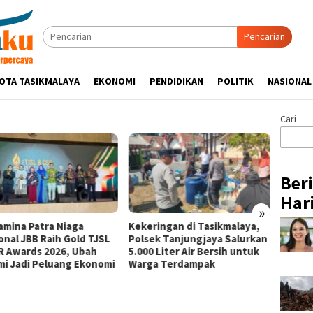
Pencarian
OTA TASIKMALAYA
EKONOMI
PENDIDIKAN
POLITIK
NASIONAL
Cari
Ber
Hari
»
aga
Kekeringan di Tasikmalaya,
Pertamina Patra Niag
old TJSL
Polsek Tanjungjaya Salurkan
Perkuat Kesiapsiaga
 Ubah
5.000 Liter Air Bersih untuk
Bencana Sejak Dini me
g Ekonomi
Warga Terdampak
Program PANAH KESA