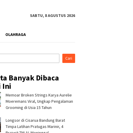
SABTU, 8 AGUSTUS 2026
OLAHRAGA
Cari
ita Banyak Dibaca
 Ini
Memoar Broken Strings Karya Aurelie
a RJBB
Silaturahmi ke Ponpes Baitul
Pertamina Patra Niaga
an
Hikmah, Kapolres
Perkuat Rumah Maggo
Moeremans Viral, Ungkap Pengalaman
lalui
Tasikmalaya Minta Dukungan
Campaka, Dukung
Grooming di Usia 15 Tahun
TRIA
Ulama Jaga Keamanan
Pengelolaan Sampah d
Bandung
Longsor di Cisarua Bandung Barat
Timpa Latihan Pra­tugas Marinir, 4
Prajurit TNI AL Meninggal