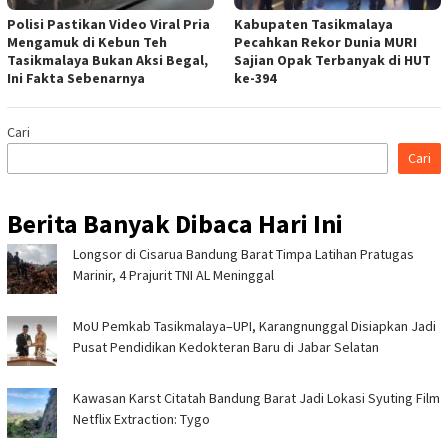
Polisi Pastikan Video Viral Pria
Kabupaten Tasikmalaya
Mengamuk di Kebun Teh
Pecahkan Rekor Dunia MURI
Tasikmalaya Bukan Aksi Begal,
Sajian Opak Terbanyak di HUT
Ini Fakta Sebenarnya
ke-394
Cari
Cari
Berita Banyak Dibaca Hari Ini
Longsor di Cisarua Bandung Barat Timpa Latihan Pra­tugas
Marinir, 4 Prajurit TNI AL Meninggal
MoU Pemkab Tasikmalaya–UPI, Karangnunggal Disiapkan Jadi
Pusat Pendidikan Kedokteran Baru di Jabar Selatan
Kawasan Karst Citatah Bandung Barat Jadi Lokasi Syuting Film
Netflix Extraction: Tygo