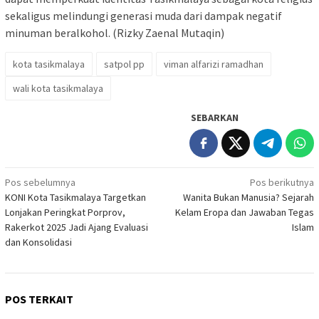
sekaligus melindungi generasi muda dari dampak negatif
minuman beralkohol. (Rizky Zaenal Mutaqin)
kota tasikmalaya
satpol pp
viman alfarizi ramadhan
wali kota tasikmalaya
SEBARKAN
Navigasi
Pos sebelumnya
Pos berikutnya
KONI Kota Tasikmalaya Targetkan
Wanita Bukan Manusia? Sejarah
pos
Lonjakan Peringkat Porprov,
Kelam Eropa dan Jawaban Tegas
Rakerkot 2025 Jadi Ajang Evaluasi
Islam
dan Konsolidasi
POS TERKAIT