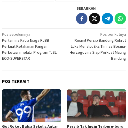
SEBARKAN
Navigasi
Pos sebelumnya
Pos berikutnya
Pertamina Patra Niaga RJBB
Resmi! Persib Bandung Rekrut
pos
Perkuat Ketahanan Pangan
Luka Menalo, Eks Timnas Bosnia-
Perkotaan melalui Program TJSL
Herzegovina Siap Perkuat Maung
ECO-SUPERSTAR
Bandung
POS TERKAIT
Gol Roket Balsa Sekulic Antar
Persib Tak Ingin Terburu-buru