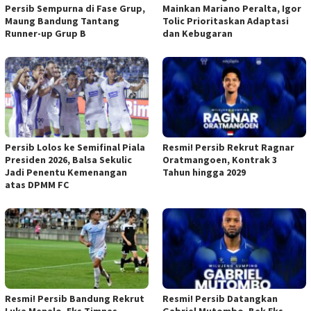
Persib Sempurna di Fase Grup,
Mainkan Mariano Peralta, Igor
Maung Bandung Tantang
Tolic Prioritaskan Adaptasi
Runner-up Grup B
dan Kebugaran
Persib Lolos ke Semifinal Piala
Resmi! Persib Rekrut Ragnar
Presiden 2026, Balsa Sekulic
Oratmangoen, Kontrak 3
Jadi Penentu Kemenangan
Tahun hingga 2029
atas DPMM FC
Resmi! Persib Bandung Rekrut
Resmi! Persib Datangkan
Luka Menalo, Eks Timnas
Gabriel Mutombo, Bek Eks