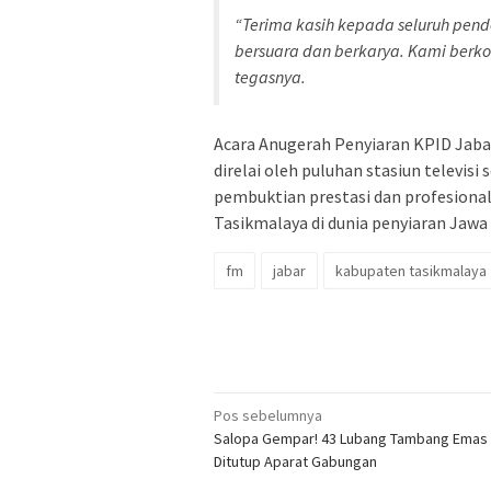
“Terima kasih kepada seluruh pend
bersuara dan berkarya. Kami berk
tegasnya.
Acara Anugerah Penyiaran KPID Jabar
direlai oleh puluhan stasiun televisi
pembuktian prestasi dan profesion
Tasikmalaya di dunia penyiaran Jawa 
fm
jabar
kabupaten tasikmalaya
Navigasi
Pos sebelumnya
Salopa Gempar! 43 Lubang Tambang Emas I
pos
Ditutup Aparat Gabungan