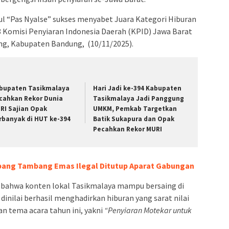
l “Pas Nyalse” sukses menyabet Juara Kategori Hiburan
8 Komisi Penyiaran Indonesia Daerah (KPID) Jawa Barat
ang, Kabupaten Bandung, (10/11/2025).
bupaten Tasikmalaya
Hari Jadi ke-394 Kabupaten
cahkan Rekor Dunia
Tasikmalaya Jadi Panggung
RI Sajian Opak
UMKM, Pemkab Targetkan
rbanyak di HUT ke-394
Batik Sukapura dan Opak
Pecahkan Rekor MURI
bang Tambang Emas Ilegal Ditutup Aparat Gabungan
 bahwa konten lokal Tasikmalaya mampu bersaing di
dinilai berhasil menghadirkan hiburan yang sarat nilai
an tema acara tahun ini, yakni
“Penyiaran Motekar untuk