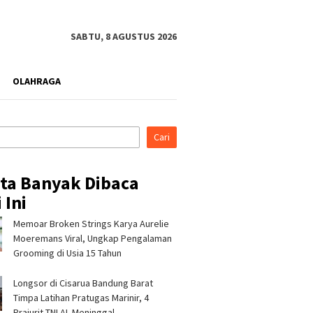
SABTU, 8 AGUSTUS 2026
OLAHRAGA
Cari
ita Banyak Dibaca
 Ini
Memoar Broken Strings Karya Aurelie
Moeremans Viral, Ungkap Pengalaman
Grooming di Usia 15 Tahun
Longsor di Cisarua Bandung Barat
Timpa Latihan Pra­tugas Marinir, 4
Prajurit TNI AL Meninggal