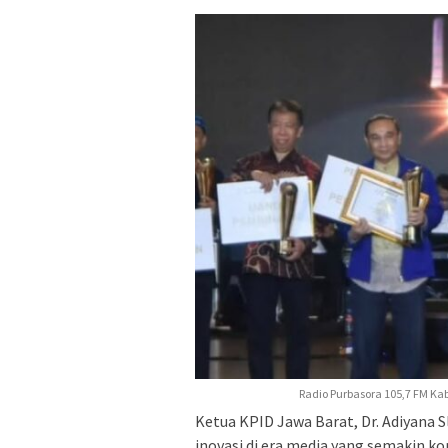
Radio Purbasora 105,7 FM Ka
Ketua KPID Jawa Barat, Dr. Adiyana 
inovasi di era media yang semakin k