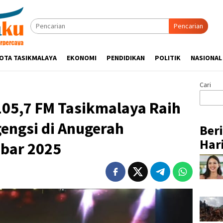
Pencarian
OTA TASIKMALAYA
EKONOMI
PENDIDIKAN
POLITIK
NASIONAL
Cari
105,7 FM Tasikmalaya Raih
engsi di Anugerah
Ber
Hari
abar 2025