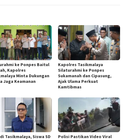
turahmi ke Ponpes Baitul
Kapolres Tasikmalaya
ah, Kapolres
Silaturahmi ke Ponpes
kmalaya Minta Dukungan
Sukamanah dan Cipasung,
a Jaga Keamanan
Ajak Ulama Perkuat
Kamtibmas
 di Tasikmalaya, Siswa SD
Polisi Pastikan Video Viral