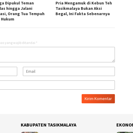
ga Dipukul Teman
Pria Mengamuk di Kebun Teh
las hingga Jalani
Tasikmalaya Bukan Aksi
asi, Orang Tua Tempuh
Begal, Ini Fakta Sebenarnya
r Hukum
as yang wajib ditandai
*
KABUPATEN TASIKMALAYA
EKONO