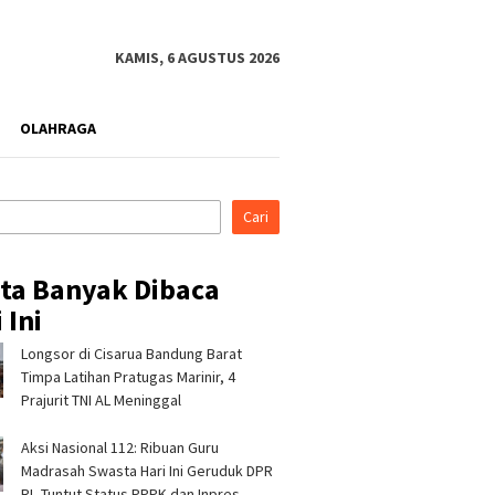
KAMIS, 6 AGUSTUS 2026
OLAHRAGA
Cari
ita Banyak Dibaca
 Ini
Longsor di Cisarua Bandung Barat
Timpa Latihan Pra­tugas Marinir, 4
Prajurit TNI AL Meninggal
Aksi Nasional 112: Ribuan Guru
Madrasah Swasta Hari Ini Geruduk DPR
RI, Tuntut Status PPPK dan Inpres