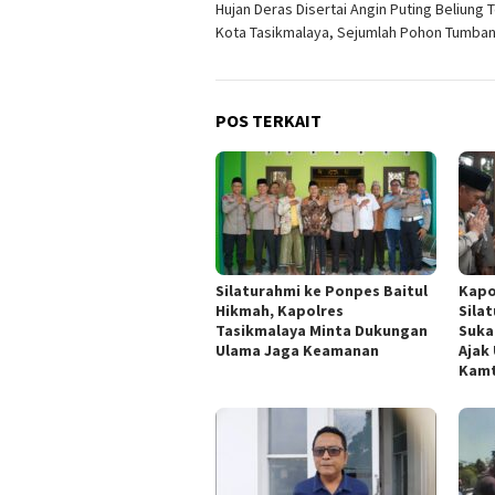
Hujan Deras Disertai Angin Puting Beliung 
pos
Kota Tasikmalaya, Sejumlah Pohon Tumba
POS TERKAIT
Silaturahmi ke Ponpes Baitul
Kapo
Hikmah, Kapolres
Sila
Tasikmalaya Minta Dukungan
Suka
Ulama Jaga Keamanan
Ajak
Kam