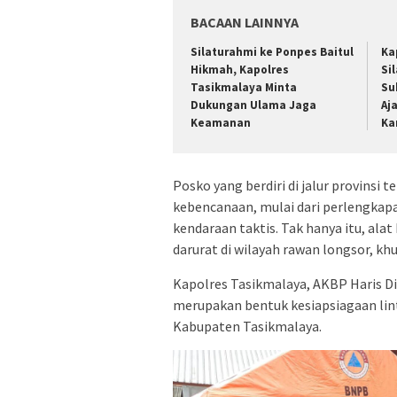
BACAAN LAINNYA
Silaturahmi ke Ponpes Baitul
Ka
Hikmah, Kapolres
Si
Tasikmalaya Minta
Su
Dukungan Ulama Jaga
Aj
Keamanan
Ka
Posko yang berdiri di jalur provinsi
kebencanaan, mulai dari perlengkapa
kendaraan taktis. Tak hanya itu, ala
darurat di wilayah rawan longsor, kh
Kapolres Tasikmalaya, AKBP Haris Di
merupakan bentuk kesiapsiagaan lin
Kabupaten Tasikmalaya.