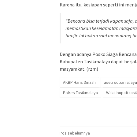
Karena itu, kesiapan seperti ini menj
“Bencana bisa terjadi kapan saja, 
memastikan keselamatan masyaraka
banjir. Ini bukan soal menantang b
Dengan adanya Posko Siaga Bencana 
Kabupaten Tasikmalaya dapat berja
masyarakat. (rzm)
AKBP Haris Dinzah
asep sopari al ayu
Polres Tasikmalaya
Wakil bupati tas
Navigasi
Pos sebelumnya