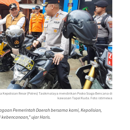
Kepolisian Resor (Polres) Tasikmalaya mendirikan Posko Siaga Bencana di
kawasan Tapal Kuda. Foto: istimewa
siagaan Pemerintah Daerah bersama kami, Kepolisian,
 kebencanaan,” ujar Haris.