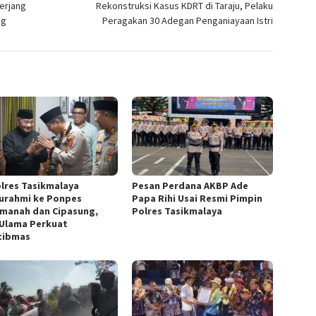
Terjang
Rekonstruksi Kasus KDRT di Taraju, Pelaku
ng
Peragakan 30 Adegan Penganiayaan Istri
lres Tasikmalaya
Pesan Perdana AKBP Ade
turahmi ke Ponpes
Papa Rihi Usai Resmi Pimpin
manah dan Cipasung,
Polres Tasikmalaya
 Ulama Perkuat
tibmas