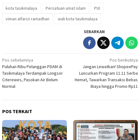
kota tasikmalaya
Persatuan umat islam
PUI
viman alfarizi ramadhan
wali kota tasikmalaya
SEBARKAN
Navigasi
Pos sebelumnya
Pos berikutnya
Puluhan Ribu Pelanggan PDAM di
Jangan Lewatkan! ShopeePay
pos
Tasikmalaya Terdampak Longsor
Luncurkan Program 11.11 Serba
Citerewes, Pasokan Air Belum
Hemat, Tawarkan Transaksi Bebas
Normal
Biaya hingga Promo Rp11
POS TERKAIT