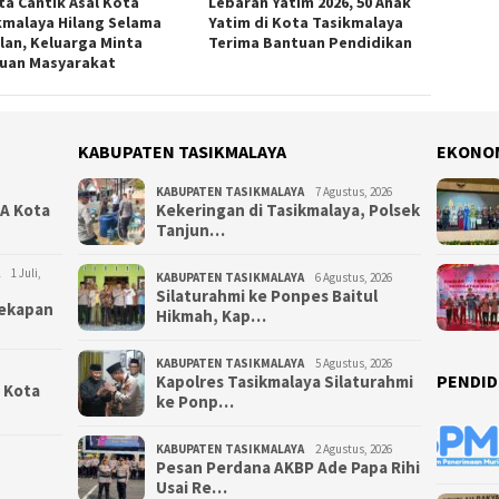
ta Cantik Asal Kota
Lebaran Yatim 2026, 50 Anak
kmalaya Hilang Selama
Yatim di Kota Tasikmalaya
lan, Keluarga Minta
Terima Bantuan Pendidikan
uan Masyarakat
KABUPATEN TASIKMALAYA
EKONO
KABUPATEN TASIKMALAYA
7 Agustus, 2026
NA Kota
Kekeringan di Tasikmalaya, Polsek
Tanjun…
1 Juli,
KABUPATEN TASIKMALAYA
6 Agustus, 2026
Silaturahmi ke Ponpes Baitul
yekapan
Hikmah, Kap…
KABUPATEN TASIKMALAYA
5 Agustus, 2026
PENDID
Kapolres Tasikmalaya Silaturahmi
i Kota
ke Ponp…
KABUPATEN TASIKMALAYA
2 Agustus, 2026
Pesan Perdana AKBP Ade Papa Rihi
Usai Re…