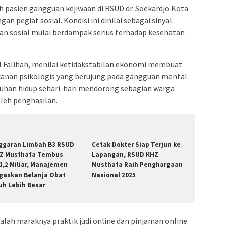
 pasien gangguan kejiwaan di RSUD dr. Soekardjo Kota
n pegiat sosial. Kondisi ini dinilai sebagai sinyal
n sosial mulai berdampak serius terhadap kesehatan
l Falihah, menilai ketidakstabilan ekonomi membuat
anan psikologis yang berujung pada gangguan mental.
han hidup sehari-hari mendorong sebagian warga
leh penghasilan.
ggaran Limbah B3 RSUD
Cetak Dokter Siap Terjun ke
Z Musthafa Tembus
Lapangan, RSUD KHZ
1,2 Miliar, Manajemen
Musthafa Raih Penghargaan
gaskan Belanja Obat
Nasional 2025
uh Lebih Besar
alah maraknya praktik judi online dan pinjaman online