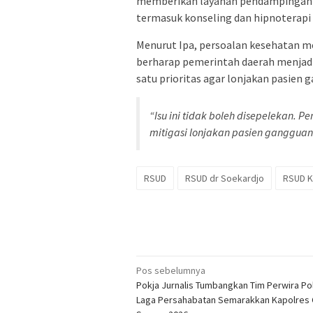
memberikan layanan pendampingan b
termasuk konseling dan hipnoterapi
Menurut Ipa, persoalan kesehatan men
berharap pemerintah daerah menjadi
satu prioritas agar lonjakan pasien 
“Isu ini tidak boleh disepelekan.
mitigasi lonjakan pasien gangguan 
RSUD
RSUD dr Soekardjo
RSUD K
Navigasi
Pos sebelumnya
Pokja Jurnalis Tumbangkan Tim Perwira Pol
pos
Laga Persahabatan Semarakkan Kapolres 