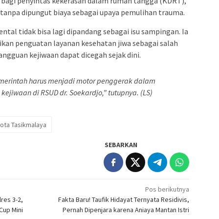
agi penyintas kekerasan dalam rumah tangga (KDRT),
 tanpa dipungut biaya sebagai upaya pemulihan trauma.
tal tidak bisa lagi dipandang sebagai isu sampingan. Ia
kan penguatan layanan kesehatan jiwa sebagai salah
gangguan kejiwaan dapat dicegah sejak dini.
 Pemerintah harus menjadi motor penggerak dalam
kejiwaan di RSUD dr. Soekardjo,” tutupnya. (LS)
ota Tasikmalaya
SEBARKAN
Pos berikutnya
res 3-2,
Fakta Baru! Taufik Hidayat Ternyata Residivis,
Cup Mini
Pernah Dipenjara karena Aniaya Mantan Istri