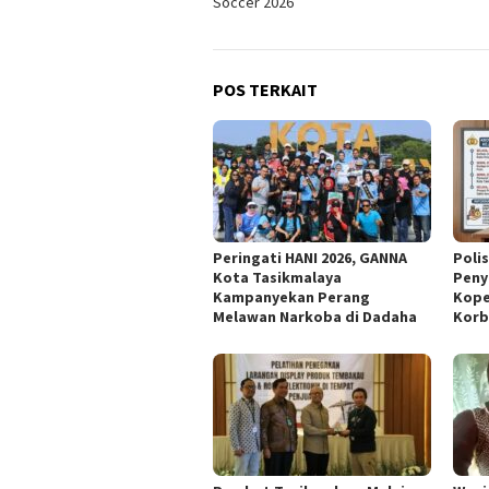
Soccer 2026
POS TERKAIT
Peringati HANI 2026, GANNA
Poli
Kota Tasikmalaya
Peny
Kampanyekan Perang
Kope
Melawan Narkoba di Dadaha
Korb