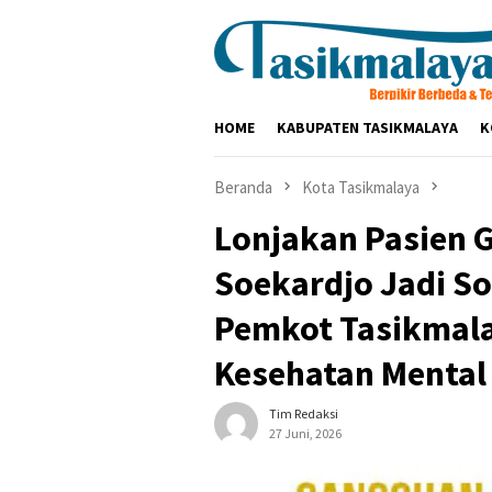
Loncat
ke
konten
HOME
KABUPATEN TASIKMALAYA
K
Beranda
Kota Tasikmalaya
Lonjakan Pasien 
Soekardjo Jadi So
Pemkot Tasikmala
Kesehatan Mental
Tim Redaksi
27 Juni, 2026