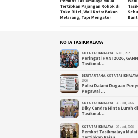
Pemkot Tasikmalaya Mulai
Wani
Tertibkan Pajangan Rokok di
Tasi
Toko Ritel, Wali Kota: Bukan
Sebu
Melarang, Tapi Mengatur
Bant
KOTA TASIKMALAYA
KOTA TASIKMALAYA
6 Juli, 2026
Peringati HANI 2026, GAN
Tasikmal…
BERITA UTAMA
,
KOTA TASIKMALAYA
2026
Polisi Dalami Dugaan Pen
Pegawai …
KOTA TASIKMALAYA
30 Juni, 2026
Diky Candra Minta Lurah d
Tasikmal…
KOTA TASIKMALAYA
29 Juni, 2026
Pemkot Tasikmalaya Mulai
Tertibkan Pajan…