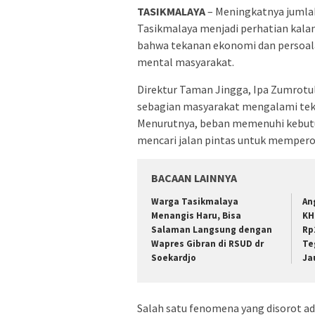
TASIKMALAYA
– Meningkatnya jumlah
Tasikmalaya menjadi perhatian kalanga
bahwa tekanan ekonomi dan persoala
mental masyarakat.
Direktur Taman Jingga, Ipa Zumrotu
sebagian masyarakat mengalami tek
Menurutnya, beban memenuhi kebutu
mencari jalan pintas untuk mempero
BACAAN LAINNYA
Warga Tasikmalaya
An
Menangis Haru, Bisa
KH
Salaman Langsung dengan
Rp
Wapres Gibran di RSUD dr
Te
Soekardjo
Ja
Salah satu fenomena yang disorot ad