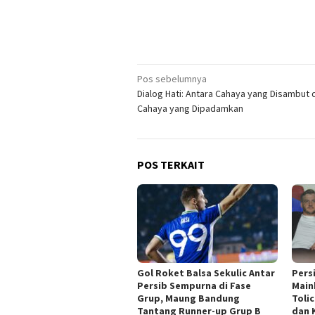
Navigasi
Pos sebelumnya
Dialog Hati: Antara Cahaya yang Disambut 
pos
Cahaya yang Dipadamkan
POS TERKAIT
Gol Roket Balsa Sekulic Antar
Pers
Persib Sempurna di Fase
Main
Grup, Maung Bandung
Toli
Tantang Runner-up Grup B
dan 