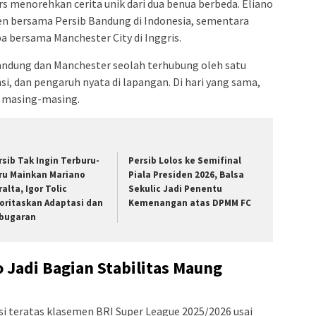
rs menorehkan cerita unik dari dua benua berbeda. Eliano
n bersama Persib Bandung di Indonesia, sementara
pa bersama Manchester City di Inggris.
Bandung dan Manchester seolah terhubung oleh satu
si, dan pengaruh nyata di lapangan. Di hari yang sama,
i masing-masing.
rsib Tak Ingin Terburu-
Persib Lolos ke Semifinal
ru Mainkan Mariano
Piala Presiden 2026, Balsa
alta, Igor Tolic
Sekulic Jadi Penentu
ioritaskan Adaptasi dan
Kemenangan atas DPMM FC
bugaran
o Jadi Bagian Stabilitas Maung
i teratas klasemen BRI Super League 2025/2026 usai