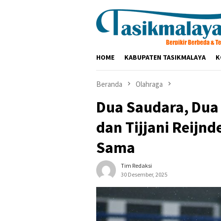
Loncat
ke
konten
HOME
KABUPATEN TASIKMALAYA
K
Beranda
Olahraga
Dua Saudara, Dua 
dan Tijjani Reijn
Sama
Tim Redaksi
30 Desember, 2025