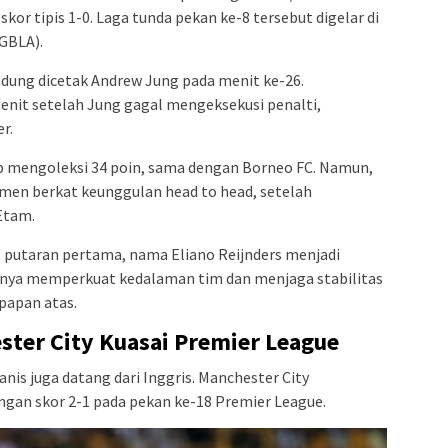
r tipis 1-0. Laga tunda pekan ke-8 tersebut digelar di
GBLA).
ung dicetak Andrew Jung pada menit ke-26.
menit setelah Jung gagal mengeksekusi penalti,
r.
 mengoleksi 34 poin, sama dengan Borneo FC. Namun,
emen berkat keunggulan head to head, setelah
Etam.
ng putaran pertama, nama Eliano Reijnders menjadi
annya memperkuat kedalaman tim dan menjaga stabilitas
papan atas.
ester City Kuasai Premier League
is juga datang dari Inggris. Manchester City
an skor 2-1 pada pekan ke-18 Premier League.