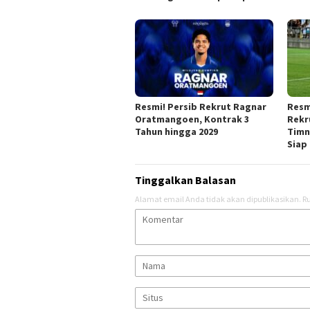
Resmi! Persib Rekrut Ragnar
Resm
Oratmangoen, Kontrak 3
Rekr
Tahun hingga 2029
Timn
Siap
Tinggalkan Balasan
Alamat email Anda tidak akan dipublikasikan.
Ru