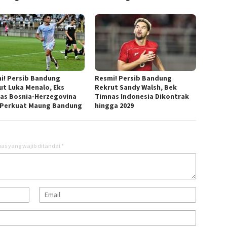
i! Persib Bandung
Resmi! Persib Bandung
ut Luka Menalo, Eks
Rekrut Sandy Walsh, Bek
as Bosnia-Herzegovina
Timnas Indonesia Dikontrak
 Perkuat Maung Bandung
hingga 2029
as yang wajib ditandai
*