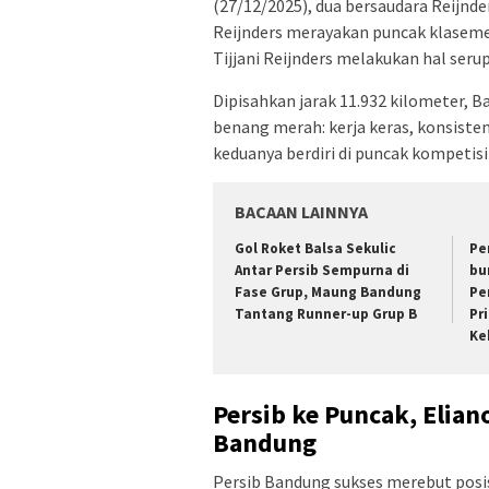
(27/12/2025), dua bersaudara Reijnde
Reijnders merayakan puncak klaseme
Tijjani Reijnders melakukan hal seru
Dipisahkan jarak 11.932 kilometer, 
benang merah: kerja keras, konsisten
keduanya berdiri di puncak kompetis
BACAAN LAINNYA
Gol Roket Balsa Sekulic
Pe
Antar Persib Sempurna di
bu
Fase Grup, Maung Bandung
Per
Tantang Runner-up Grup B
Pr
Ke
Persib ke Puncak, Elian
Bandung
Persib Bandung sukses merebut posis