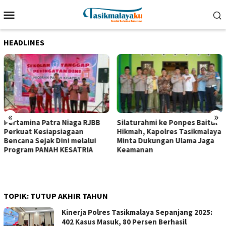
Loncat
Menu
ke
Mobile
konten
HEADLINES
«
»
Pertamina Patra Niaga RJBB
Silaturahmi ke Ponpes Baitul
Perkuat Kesiapsiagaan
Hikmah, Kapolres Tasikmalaya
Bencana Sejak Dini melalui
Minta Dukungan Ulama Jaga
Program PANAH KESATRIA
Keamanan
TOPIK:
TUTUP AKHIR TAHUN
Kinerja Polres Tasikmalaya Sepanjang 2025:
402 Kasus Masuk, 80 Persen Berhasil