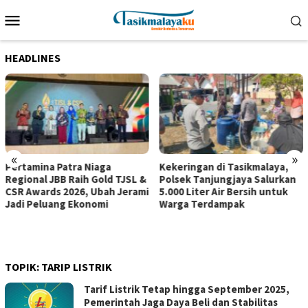
Loncat
Menu
ke
Mobile
konten
HEADLINES
«
»
Pertamina Patra Niaga
Kekeringan di Tasikmalaya,
Regional JBB Raih Gold TJSL &
Polsek Tanjungjaya Salurkan
CSR Awards 2026, Ubah Jerami
5.000 Liter Air Bersih untuk
Jadi Peluang Ekonomi
Warga Terdampak
TOPIK:
TARIP LISTRIK
Tarif Listrik Tetap hingga September 2025,
Pemerintah Jaga Daya Beli dan Stabilitas