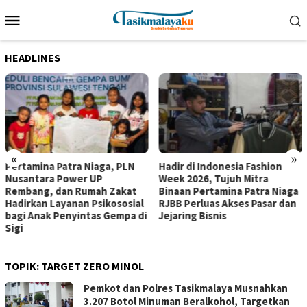
Loncat
Menu
ke
Mobile
konten
HEADLINES
«
»
Pertamina Patra Niaga, PLN
Hadir di Indonesia Fashion
Nusantara Power UP
Week 2026, Tujuh Mitra
Rembang, dan Rumah Zakat
Binaan Pertamina Patra Niaga
Hadirkan Layanan Psikososial
RJBB Perluas Akses Pasar dan
bagi Anak Penyintas Gempa di
Jejaring Bisnis
Sigi
TOPIK:
TARGET ZERO MINOL
Pemkot dan Polres Tasikmalaya Musnahkan
3.207 Botol Minuman Beralkohol, Targetkan