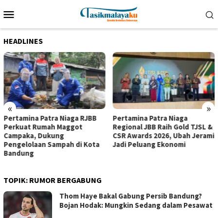
Loncat
Menu
ke
Mobile
konten
HEADLINES
«
»
Pertamina Patra Niaga RJBB
Pertamina Patra Niaga
Perkuat Rumah Maggot
Regional JBB Raih Gold TJSL &
Campaka, Dukung
CSR Awards 2026, Ubah Jerami
Pengelolaan Sampah di Kota
Jadi Peluang Ekonomi
Bandung
TOPIK:
RUMOR BERGABUNG
Thom Haye Bakal Gabung Persib Bandung?
Bojan Hodak: Mungkin Sedang dalam Pesawat