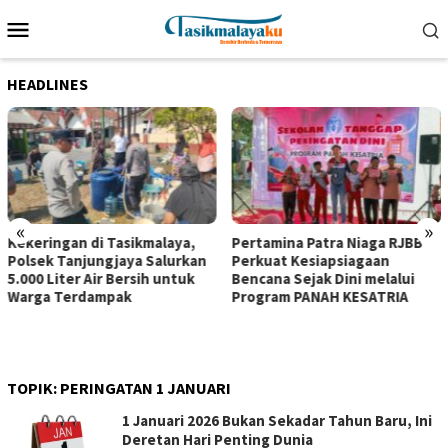
Loncat
Menu
ke
Mobile
konten
HEADLINES
«
»
Kekeringan di Tasikmalaya,
Pertamina Patra Niaga RJBB
Polsek Tanjungjaya Salurkan
Perkuat Kesiapsiagaan
5.000 Liter Air Bersih untuk
Bencana Sejak Dini melalui
Warga Terdampak
Program PANAH KESATRIA
TOPIK:
PERINGATAN 1 JANUARI
1 Januari 2026 Bukan Sekadar Tahun Baru, Ini
Deretan Hari Penting Dunia