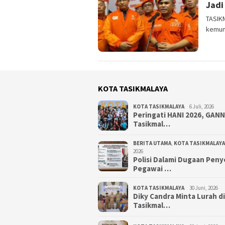
Jadi 
TASIK
kemung
KOTA TASIKMALAYA
KOTA TASIKMALAYA
6 Juli, 2026
Peringati HANI 2026, GAN
Tasikmal…
BERITA UTAMA
,
KOTA TASIKMALAYA
2026
Polisi Dalami Dugaan Pen
Pegawai …
KOTA TASIKMALAYA
30 Juni, 2026
Diky Candra Minta Lurah d
Tasikmal…