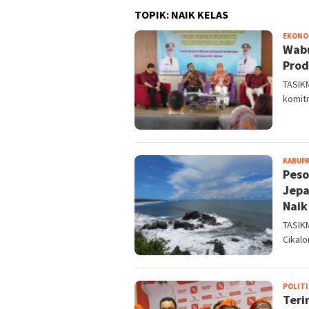
TOPIK:
NAIK KELAS
EKONO
Wabu
Prod
TASIK
komit
KABUPA
Peso
Jepa
Naik
TASIKM
Cikalo
POLITI
Teri