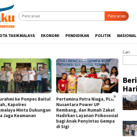
Pencarian
OTA TASIKMALAYA
EKONOMI
PENDIDIKAN
POLITIK
NASIONAL
Cari
Ber
Hari
»
turahmi ke Ponpes Baitul
Pertamina Patra Niaga, PLN
Hadir 
ah, Kapolres
Nusantara Power UP
Week 2
kmalaya Minta Dukungan
Rembang, dan Rumah Zakat
Binaan
a Jaga Keamanan
Hadirkan Layanan Psikososial
Niaga 
bagi Anak Penyintas Gempa
Pasar 
di Sigi