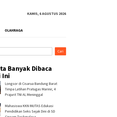
KAMIS, 6 AGUSTUS 2026
OLAHRAGA
Cari
ita Banyak Dibaca
 Ini
Longsor di Cisarua Bandung Barat
di Indonesia Fashion
Kapolres Tasikmalaya
Pertami
026, Tujuh Mitra
Silaturahmi ke Ponpes
Perkuat
Timpa Latihan Pra­tugas Marinir, 4
 Pertamina Patra
Sukamanah dan Cipasung,
Bencana 
Prajurit TNI AL Meninggal
RJBB Perluas Akses
Ajak Ulama Perkuat
Program
dan Jejaring Bisnis
Kamtibmas
Mahasiswa KKN INUTAS Edukasi
Pendidikan Seks Sejak Dini di SD
Cineam Tasikmalaya