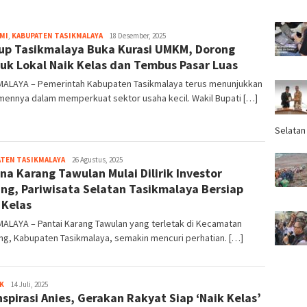
MI
,
KABUPATEN TASIKMALAYA
Tim
18 Desember, 2025
p Tasikmalaya Buka Kurasi UMKM, Dorong
Redaksi
uk Lokal Naik Kelas dan Tembus Pasar Luas
MALAYA – Pemerintah Kabupaten Tasikmalaya terus menunjukkan
mennya dalam memperkuat sektor usaha kecil. Wakil Bupati […]
Selatan
TEN TASIKMALAYA
Tim
26 Agustus, 2025
na Karang Tawulan Mulai Dilirik Investor
Redaksi
ng, Pariwisata Selatan Tasikmalaya Bersiap
 Kelas
ALAYA – Pantai Karang Tawulan yang terletak di Kecamatan
ng, Kabupaten Tasikmalaya, semakin mencuri perhatian. […]
K
Tim
14 Juli, 2025
nspirasi Anies, Gerakan Rakyat Siap ‘Naik Kelas’
Redaksi