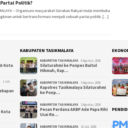
Partai Politik?
MALAYA – Organisasi masyarakat Gerakan Rakyat mulai membuka
kinan untuk bertransformasi menjadi sebuah partai politik. […]
KABUPATEN TASIKMALAYA
EKONO
KABUPATEN TASIKMALAYA
6 Agustus, 2026
NA Kota
Silaturahmi ke Ponpes Baitul
Hikmah, Kap…
1 Juli,
KABUPATEN TASIKMALAYA
5 Agustus, 2026
Kapolres Tasikmalaya Silaturahmi
yekapan
ke Ponp…
KABUPATEN TASIKMALAYA
2 Agustus, 2026
PENDID
Pesan Perdana AKBP Ade Papa Rihi
i Kota
Usai Re…
KABUPATEN TASIKMALAYA
31 Juli, 2026