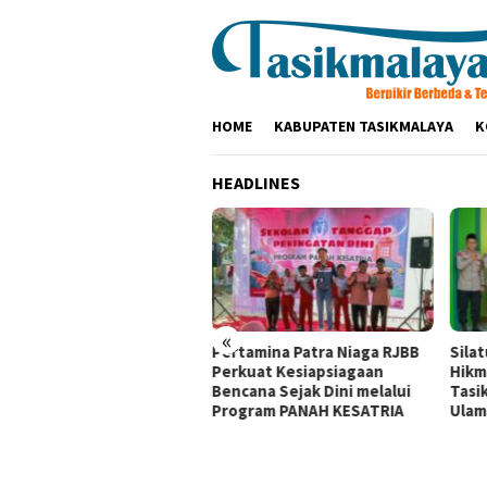
Loncat
ke
konten
HOME
KABUPATEN TASIKMALAYA
K
HEADLINES
«
olres Tasikmalaya
Pertamina Patra Niaga RJBB
Sila
aturahmi ke Ponpes
Perkuat Kesiapsiagaan
Hikm
kamanah dan Cipasung,
Bencana Sejak Dini melalui
Tasi
k Ulama Perkuat
Program PANAH KESATRIA
Ulam
mtibmas