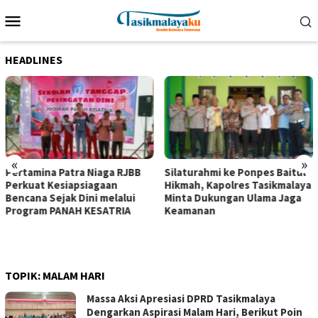
Loncat
Menu
ke
Mobile
konten
HEADLINES
«
»
Pertamina Patra Niaga RJBB
Silaturahmi ke Ponpes Baitul
Perkuat Kesiapsiagaan
Hikmah, Kapolres Tasikmalaya
Bencana Sejak Dini melalui
Minta Dukungan Ulama Jaga
Program PANAH KESATRIA
Keamanan
TOPIK:
MALAM HARI
Massa Aksi Apresiasi DPRD Tasikmalaya
Dengarkan Aspirasi Malam Hari, Berikut Poin