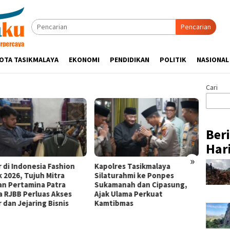
Pencarian
OTA TASIKMALAYA
EKONOMI
PENDIDIKAN
POLITIK
NASIONAL
Cari
Ber
Hari
»
r di Indonesia Fashion
Kapolres Tasikmalaya
Pertam
 2026, Tujuh Mitra
Silaturahmi ke Ponpes
Tampil
an Pertamina Patra
Sukamanah dan Cipasung,
Jerami
a RJBB Perluas Akses
Ajak Ulama Perkuat
Wakil 
 dan Jejaring Bisnis
Kamtibmas