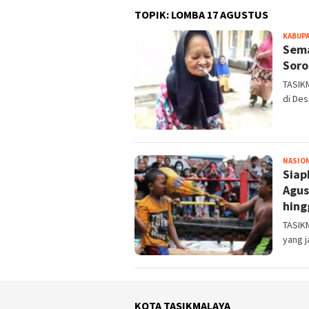
TOPIK:
LOMBA 17 AGUSTUS
KABUPA
Sema
Soro
TASIK
di De
NASIO
Siap
Agus
hing
TASIKM
yang j
KOTA TASIKMALAYA