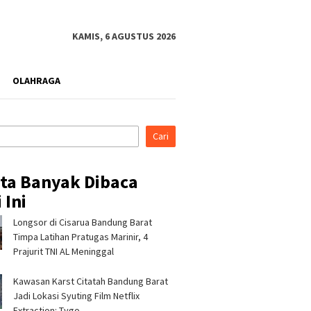
KAMIS, 6 AGUSTUS 2026
OLAHRAGA
Cari
ita Banyak Dibaca
 Ini
Longsor di Cisarua Bandung Barat
ina Patra Niaga RJBB
Pertamina Patra Niaga
Pertami
kan Inovasi Tukar
Tindak Tegas Pelanggaran
Nusanta
Timpa Latihan Pra­tugas Marinir, 4
 kepada Staf Khusus
Prosedur Penyaluran BBM di
Rembang
Prajurit TNI AL Meninggal
Presiden
SPBU 34.41316 Karawang
Hadirka
bagi An
Kawasan Karst Citatah Bandung Barat
di Sigi
Jadi Lokasi Syuting Film Netflix
Extraction: Tygo