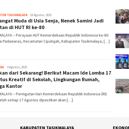
TEN TASIKMALAYA
Tim
18 Agustus, 2025
ngat Muda di Usia Senja, Nenek Samini Jadi
Redaksi
tan di HUT RI ke-80
MALAYA – Perayaan HUT Kemerdekaan Republik Indonesia ke-80
sa Padawaras, Kecamatan Cipatujah, Kabupaten Tasikmalaya, […]
NAL
Tim
4 Agustus, 2025
kan dari Sekarang! Berikut Macam Ide Lomba 17
Redaksi
tus Kreatif di Sekolah, Lingkungan Rumah,
ga Kantor
ALAYA – Peringatan Hari Kemerdekaan Republik Indonesia (RI)
atuh setiap 17 Agustus dipastikan akan […]
KABUPATEN TASIKMALAYA
EKONO