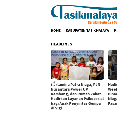
Loncat
ke
konten
HOME
KABUPATEN TASIKMALAYA
K
HEADLINES
«
tamina Patra Niaga
Pertamina Patra Niaga, PLN
Hadi
dak Tegas Pelanggaran
Nusantara Power UP
Week
sedur Penyaluran BBM di
Rembang, dan Rumah Zakat
Bina
BU 34.41316 Karawang
Hadirkan Layanan Psikososial
Niag
bagi Anak Penyintas Gempa
Pasar
di Sigi