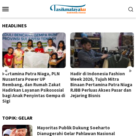
Loncat
Menu
ke
Mobile
konten
HEADLINES
«
»
Pertamina Patra Niaga, PLN
Hadir di Indonesia Fashion
Nusantara Power UP
Week 2026, Tujuh Mitra
Rembang, dan Rumah Zakat
Binaan Pertamina Patra Niaga
Hadirkan Layanan Psikososial
RJBB Perluas Akses Pasar dan
bagi Anak Penyintas Gempa di
Jejaring Bisnis
Sigi
TOPIK:
GELAR
Mayoritas Publik Dukung Soeharto
Dianugerahi Gelar Pahlawan Nasional