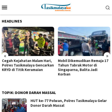
Loncat
Menu
ke
Mobile
konten
HEADLINES
«
»
Cegah Kejahatan Malam Hari,
Mobil Dikemudikan Remaja 17
Polres Tasikmalaya Gencarkan
Tahun Tabrak Motor di
KRYD di Titik Keramaian
Singaparna, Balita Jadi
Korban
TOPIK:
DONOR DARAH MASSAL
HUT ke-77 Polwan, Polres Tasikmalaya Gelar
Donor Darah Massal