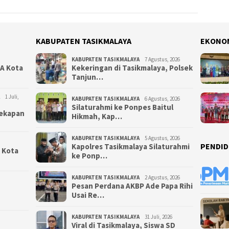
KABUPATEN TASIKMALAYA
EKONO
KABUPATEN TASIKMALAYA
7 Agustus, 2026
NA Kota
Kekeringan di Tasikmalaya, Polsek
Tanjun…
1 Juli,
KABUPATEN TASIKMALAYA
6 Agustus, 2026
Silaturahmi ke Ponpes Baitul
yekapan
Hikmah, Kap…
KABUPATEN TASIKMALAYA
5 Agustus, 2026
PENDID
Kapolres Tasikmalaya Silaturahmi
i Kota
ke Ponp…
KABUPATEN TASIKMALAYA
2 Agustus, 2026
Pesan Perdana AKBP Ade Papa Rihi
Usai Re…
KABUPATEN TASIKMALAYA
31 Juli, 2026
Viral di Tasikmalaya, Siswa SD