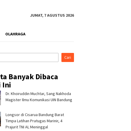
JUMAT, 7 AGUSTUS 2026
OLAHRAGA
Cari
ita Banyak Dibaca
 Ini
Dr. Khoiruddin Muchtar, Sang Nakhoda
rahmi ke Ponpes Baitul
Pertamina Patra Niaga, PLN
Pertami
, Kapolres
Nusantara Power UP
Regiona
Magister Ilmu Komunikasi UIN Bandung
malaya Minta Dukungan
Rembang, dan Rumah Zakat
& CSR A
 Jaga Keamanan
Hadirkan Layanan Psikososial
Jerami 
Longsor di Cisarua Bandung Barat
bagi Anak Penyintas Gempa
di Sigi
Timpa Latihan Pra­tugas Marinir, 4
Prajurit TNI AL Meninggal