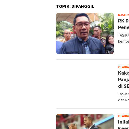
TOPIK:
DIPANGGIL
NASIO
RK D
Pene
TASIKM
kemba
OLAHR
Kaka
Panj
di S
TASIK
dan Ro
OLAHR
Inil
Keem