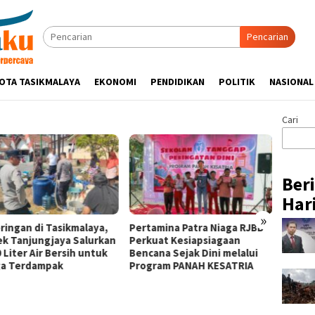
Pencarian
OTA TASIKMALAYA
EKONOMI
PENDIDIKAN
POLITIK
NASIONAL
Cari
Ber
Hari
»
ringan di Tasikmalaya,
Pertamina Patra Niaga RJBB
Silatu
ek Tanjungjaya Salurkan
Perkuat Kesiapsiagaan
Hikmah
 Liter Air Bersih untuk
Bencana Sejak Dini melalui
Tasik
a Terdampak
Program PANAH KESATRIA
Ulama