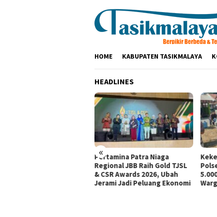
Loncat
ke
konten
HOME
KABUPATEN TASIKMALAYA
K
HEADLINES
«
tamina Patra Niaga, PLN
Pertamina Patra Niaga
Keke
santara Power UP
Regional JBB Raih Gold TJSL
Pols
mbang, dan Rumah Zakat
& CSR Awards 2026, Ubah
5.000
irkan Layanan Psikososial
Jerami Jadi Peluang Ekonomi
Warg
i Anak Penyintas Gempa
Sigi