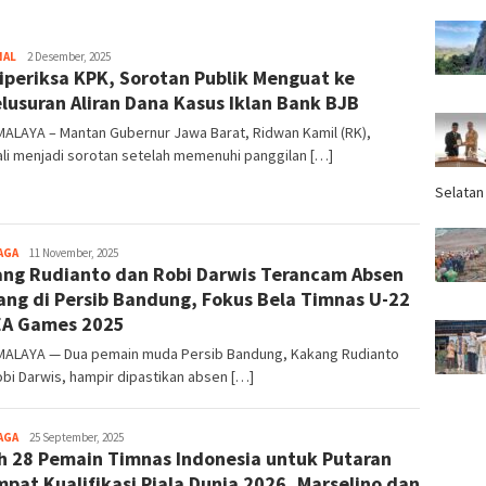
NAL
Tim
2 Desember, 2025
iperiksa KPK, Sorotan Publik Menguat ke
Redaksi
lusuran Aliran Dana Kasus Iklan Bank BJB
ALAYA – Mantan Gubernur Jawa Barat, Ridwan Kamil (RK),
li menjadi sorotan setelah memenuhi panggilan […]
Selatan
AGA
Tim
11 November, 2025
ng Rudianto dan Robi Darwis Terancam Absen
Redaksi
ang di Persib Bandung, Fokus Bela Timnas U-22
EA Games 2025
MALAYA — Dua pemain muda Persib Bandung, Kakang Rudianto
bi Darwis, hampir dipastikan absen […]
AGA
Tim
25 September, 2025
ah 28 Pemain Timnas Indonesia untuk Putaran
Redaksi
pat Kualifikasi Piala Dunia 2026, Marselino dan