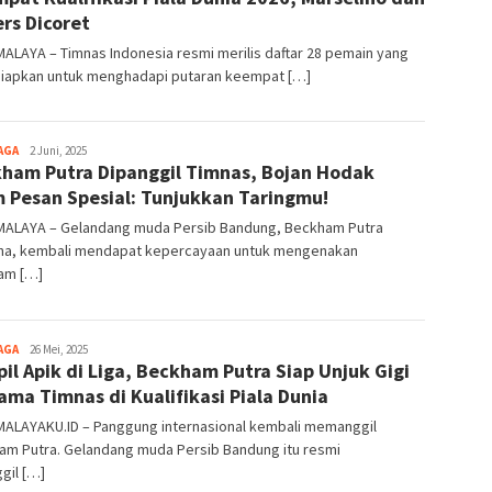
ers Dicoret
ALAYA – Timnas Indonesia resmi merilis daftar 28 pemain yang
siapkan untuk menghadapi putaran keempat […]
AGA
Tim
2 Juni, 2025
ham Putra Dipanggil Timnas, Bojan Hodak
Redaksi
m Pesan Spesial: Tunjukkan Taringmu!
MALAYA – Gelandang muda Persib Bandung, Beckham Putra
ha, kembali mendapat kepercayaan untuk mengenakan
am […]
AGA
Tim
26 Mei, 2025
il Apik di Liga, Beckham Putra Siap Unjuk Gigi
Redaksi
ama Timnas di Kualifikasi Piala Dunia
MALAYAKU.ID – Panggung internasional kembali memanggil
am Putra. Gelandang muda Persib Bandung itu resmi
gil […]