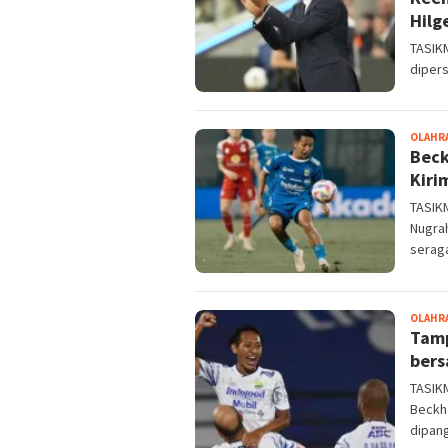
Hilg
TASIKM
diper
OLAHR
Beck
Kiri
TASIK
Nugra
serag
OLAHR
Tamp
bers
TASIK
Beckh
dipang