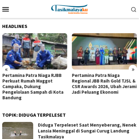
Loncat
Menu
ke
Mobile
konten
HEADLINES
«
»
Pertamina Patra Niaga RJBB
Pertamina Patra Niaga
Perkuat Rumah Maggot
Regional JBB Raih Gold TJSL &
Campaka, Dukung
CSR Awards 2026, Ubah Jerami
Pengelolaan Sampah di Kota
Jadi Peluang Ekonomi
Bandung
TOPIK:
DIDUGA TERPELESET
Diduga Terpeleset Saat Menyeberang, Nenek
Lansia Meninggal di Sungai Curug Landung
Tasikmalaya