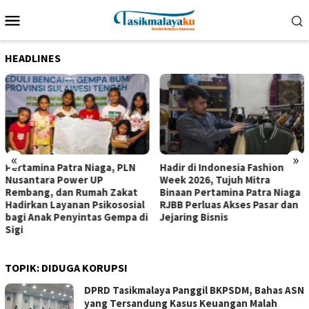
Loncat
Menu
ke
Mobile
konten
HEADLINES
«
»
Pertamina Patra Niaga, PLN
Hadir di Indonesia Fashion
Nusantara Power UP
Week 2026, Tujuh Mitra
Rembang, dan Rumah Zakat
Binaan Pertamina Patra Niaga
Hadirkan Layanan Psikososial
RJBB Perluas Akses Pasar dan
bagi Anak Penyintas Gempa di
Jejaring Bisnis
Sigi
TOPIK:
DIDUGA KORUPSI
DPRD Tasikmalaya Panggil BKPSDM, Bahas ASN
yang Tersandung Kasus Keuangan Malah