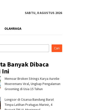
SABTU, 8 AGUSTUS 2026
OLAHRAGA
Cari
ita Banyak Dibaca
 Ini
Memoar Broken Strings Karya Aurelie
ina Patra Niaga RJBB
Silaturahmi ke Ponpes Baitul
Pertami
t Kesiapsiagaan
Hikmah, Kapolres
Perkuat
Moeremans Viral, Ungkap Pengalaman
a Sejak Dini melalui
Tasikmalaya Minta Dukungan
Campak
Grooming di Usia 15 Tahun
am PANAH KESATRIA
Ulama Jaga Keamanan
Pengelo
Bandun
Longsor di Cisarua Bandung Barat
Timpa Latihan Pra­tugas Marinir, 4
Prajurit TNI AL Meninggal