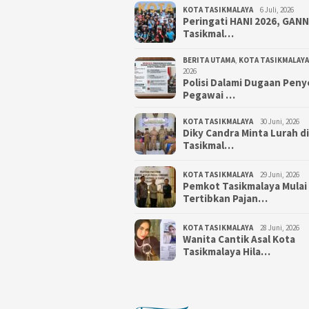
KOTA TASIKMALAYA
6 Juli, 2026
Peringati HANI 2026, GAN
Tasikmal…
BERITA UTAMA
,
KOTA TASIKMALAYA
2026
Polisi Dalami Dugaan Pen
Pegawai …
KOTA TASIKMALAYA
30 Juni, 2026
Diky Candra Minta Lurah d
Tasikmal…
KOTA TASIKMALAYA
29 Juni, 2026
Pemkot Tasikmalaya Mulai
Tertibkan Pajan…
KOTA TASIKMALAYA
28 Juni, 2026
Wanita Cantik Asal Kota
Tasikmalaya Hila…