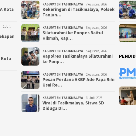
KABUPATEN TASIKMALAYA
7 Agustus, 2026
NA Kota
Kekeringan di Tasikmalaya, Polsek
Tanjun…
1 Juli,
KABUPATEN TASIKMALAYA
6 Agustus, 2026
Silaturahmi ke Ponpes Baitul
yekapan
Hikmah, Kap…
KABUPATEN TASIKMALAYA
5 Agustus, 2026
PENDID
Kapolres Tasikmalaya Silaturahmi
i Kota
ke Ponp…
KABUPATEN TASIKMALAYA
2 Agustus, 2026
Pesan Perdana AKBP Ade Papa Rihi
Usai Re…
KABUPATEN TASIKMALAYA
31 Juli, 2026
Viral di Tasikmalaya, Siswa SD
Diduga Di…