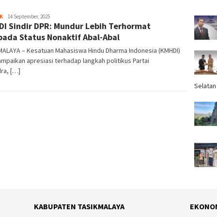
K
Tim
14 September, 2025
I Sindir DPR: Mundur Lebih Terhormat
Redaksi
pada Status Nonaktif Abal-Abal
MALAYA – Kesatuan Mahasiswa Hindu Dharma Indonesia (KMHDI)
paikan apresiasi terhadap langkah politikus Partai
ra, […]
Selatan
KABUPATEN TASIKMALAYA
EKONO