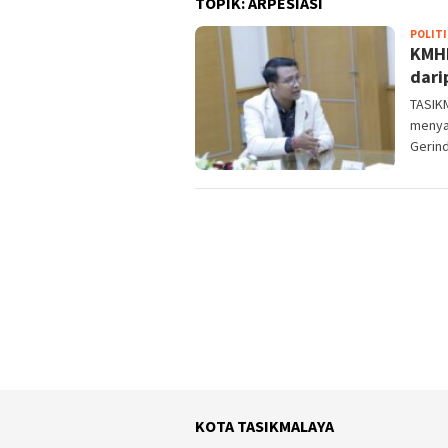
TOPIK:
ARPESIASI
POLITI
KMHD
dari
TASIK
menyam
Gerind
KOTA TASIKMALAYA