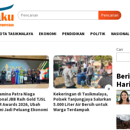
Pencarian
OTA TASIKMALAYA
EKONOMI
PENDIDIKAN
POLITIK
NASIONAL
Cari
Ber
Hari
»
amina Patra Niaga
Kekeringan di Tasikmalaya,
Pertam
onal JBB Raih Gold TJSL
Polsek Tanjungjaya Salurkan
Perkua
R Awards 2026, Ubah
5.000 Liter Air Bersih untuk
Bencan
mi Jadi Peluang Ekonomi
Warga Terdampak
Progr