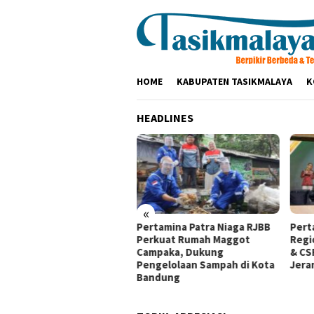
Loncat
ke
konten
HOME
KABUPATEN TASIKMALAYA
K
HEADLINES
«
aturahmi ke Ponpes Baitul
Pertamina Patra Niaga RJBB
Pert
mah, Kapolres
Perkuat Rumah Maggot
Regi
ikmalaya Minta Dukungan
Campaka, Dukung
& CS
ama Jaga Keamanan
Pengelolaan Sampah di Kota
Jera
Bandung