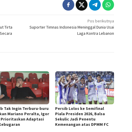
Pos berikutnya
ut Tirta
Suporter Timnas Indonesia Meninggal Dunia Usai
 Secara
Laga Kontra Lebanon
ib Tak Ingin Terburu-buru
Persib Lolos ke Semifinal
kan Mariano Peralta, Igor
Piala Presiden 2026, Balsa
c Prioritaskan Adaptasi
Sekulic Jadi Penentu
Kebugaran
Kemenangan atas DPMM FC