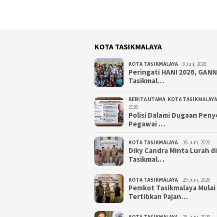
KOTA TASIKMALAYA
KOTA TASIKMALAYA
6 Juli, 2026
Peringati HANI 2026, GAN
Tasikmal…
BERITA UTAMA
,
KOTA TASIKMALAYA
2026
Polisi Dalami Dugaan Pen
Pegawai …
KOTA TASIKMALAYA
30 Juni, 2026
Diky Candra Minta Lurah d
Tasikmal…
KOTA TASIKMALAYA
29 Juni, 2026
Pemkot Tasikmalaya Mulai
Tertibkan Pajan…
KOTA TASIKMALAYA
28 Juni, 2026