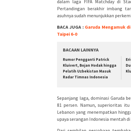
dalam laga FIFA Matchday di Stad
Pertandingan berakhir imbang tan
asuhnya sudah menunjukkan perkemb
BACA JUGA :
Garuda Mengamuk di 
Taipei 6-0
BACAAN LAINNYA
Rumor Pengganti Patrick
Er
Kluivert, Bojan Hodak hingga
Du
Pelatih Uzbekistan Masuk
Kl
Radar Timnas Indonesia
Sepanjang laga, dominasi Garuda b
81 persen. Namun, superioritas it
Lebanon yang menempatkan hingga 
upaya serangan Indonesia mentah di 
Dari sembilan percobaan tembaka