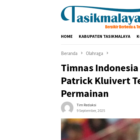
Loncat
ke
konten
HOME
KABUPATEN TASIKMALAYA
K
Beranda
Olahraga
Timnas Indonesia
Patrick Kluivert 
Permainan
Tim Redaksi
9 September, 2025