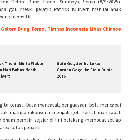
ion Gelora Bung Tomo, Surabaya, Senin (8/9/2025).
pa gol, meski pelatih Patrick Kluivert menilai anak
angan positif.
Gelora Bung Tomo, Timnas Indonesia Libas Chinese
ick Thohir Minta Waktu
Satu Gol, Seribu Luka:
a Hari Bahas Nasib
Garuda Gagal ke Piala Dunia
uivert
2026
egitu terasa. Data mencatat, penguasaan bola mencapai
u tak mampu dikonversi menjadi gol. Pertahanan rapat
enam pemain sejajar di lini belakang membuat setiap
area kotak penalti.
n yang dilepaskan, tak satu pun mengarah tepat ke