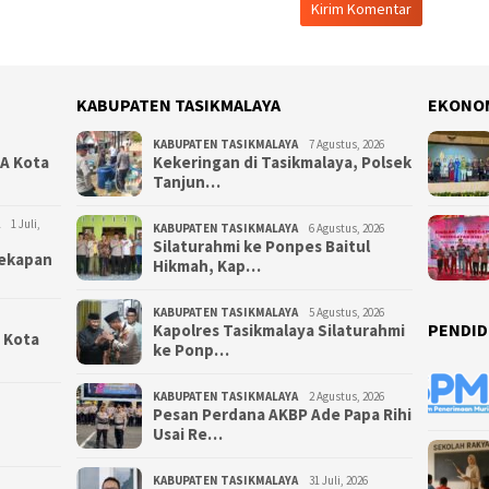
KABUPATEN TASIKMALAYA
EKONO
KABUPATEN TASIKMALAYA
7 Agustus, 2026
NA Kota
Kekeringan di Tasikmalaya, Polsek
Tanjun…
1 Juli,
KABUPATEN TASIKMALAYA
6 Agustus, 2026
Silaturahmi ke Ponpes Baitul
yekapan
Hikmah, Kap…
KABUPATEN TASIKMALAYA
5 Agustus, 2026
PENDID
Kapolres Tasikmalaya Silaturahmi
i Kota
ke Ponp…
KABUPATEN TASIKMALAYA
2 Agustus, 2026
Pesan Perdana AKBP Ade Papa Rihi
Usai Re…
KABUPATEN TASIKMALAYA
31 Juli, 2026