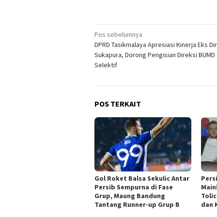
Navigasi
Pos sebelumnya
DPRD Tasikmalaya Apresiasi Kinerja Eks Dir
pos
Sukapura, Dorong Pengisian Direksi BUMD
Selektif
POS TERKAIT
Gol Roket Balsa Sekulic Antar
Pers
Persib Sempurna di Fase
Main
Grup, Maung Bandung
Toli
Tantang Runner-up Grup B
dan 