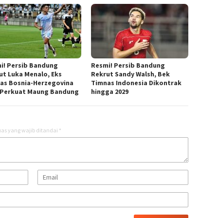
i! Persib Bandung
Resmi! Persib Bandung
ut Luka Menalo, Eks
Rekrut Sandy Walsh, Bek
as Bosnia-Herzegovina
Timnas Indonesia Dikontrak
 Perkuat Maung Bandung
hingga 2029
as yang wajib ditandai
*