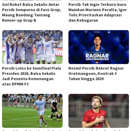
Gol Roket Balsa Sekulic Antar
Persib Tak Ingin Terburu-buru
Persib Sempurna di Fase Grup,
Mainkan Mariano Peralta, Igor
Maung Bandung Tantang
Tolic Prioritaskan Adaptasi
Runner-up Grup B
dan Kebugaran
Persib Lolos ke Semifinal Piala
Resmi! Persib Rekrut Ragnar
Presiden 2026, Balsa Sekulic
Oratmangoen, Kontrak 3
Jadi Penentu Kemenangan
Tahun hingga 2029
atas DPMM FC