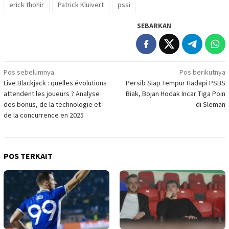
erick thohir
Patrick Kluivert
pssi
SEBARKAN
Navigasi
Pos sebelumnya
Pos berikutnya
Live Blackjack : quelles évolutions
Persib Siap Tempur Hadapi PSBS
pos
attendent les joueurs ? Analyse
Biak, Bojan Hodak Incar Tiga Poin
des bonus, de la technologie et
di Sleman
de la concurrence en 2025
POS TERKAIT