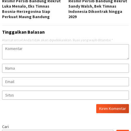
Resmi! Persib Bandung Rekrut
Resmi! Persib Bandung Rekrut
Luka Menalo, Eks Timnas
Sandy Walsh, Bek Timnas
Bosnia-Herzegovina Siap
Indonesia Dikontrak hingga
Perkuat Maung Bandung
2029
Tinggalkan Balasan
Alamat email Anda tidak akan dipublikasikan.
Ruas yang wajib ditandai
*
Cari