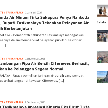
TEN TASIKMALAYA
Tim
1 Januari, 2026
mda Air Minum Tirta Sukapura Punya Nahkoda
Redaksi
, Bupati Tasikmalaya Tekankan Pelayanan Air
Selatan
ih Berkelanjutan
MALAYA – Pemerintah Kabupaten Tasikmalaya menegaskan
mennya dalam memperkuat pelayanan publik di sektor air
 […]
TEN TASIKMALAYA
Tim
12 November, 2025
ambungan Pipa Air Bersih Citerewes Berhasil,
Redaksi
kan ke Pelanggan Segera Normal
ALAYA – Upaya pemulihan jaringan air bersih yang sempat
us akibat longsor di kawasan Citerewes, […]
TEN TASIKMALAYA
Tim
8 September, 2025
 Tasikmalaya Apresiasi Kinerja Eks Dirut Tirta
Redaksi