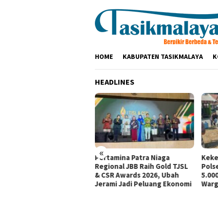
Loncat
ke
konten
HOME
KABUPATEN TASIKMALAYA
K
HEADLINES
«
tamina Patra Niaga, PLN
Pertamina Patra Niaga
Keke
santara Power UP
Regional JBB Raih Gold TJSL
Pols
mbang, dan Rumah Zakat
& CSR Awards 2026, Ubah
5.000
irkan Layanan Psikososial
Jerami Jadi Peluang Ekonomi
Warg
i Anak Penyintas Gempa
Sigi