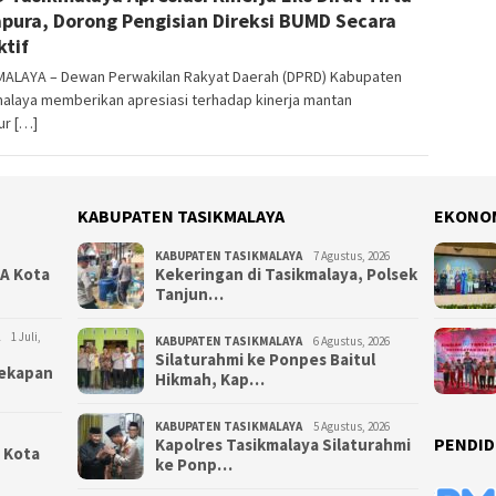
pura, Dorong Pengisian Direksi BUMD Secara
ktif
MALAYA – Dewan Perwakilan Rakyat Daerah (DPRD) Kabupaten
malaya memberikan apresiasi terhadap kinerja mantan
ur […]
KABUPATEN TASIKMALAYA
EKONO
KABUPATEN TASIKMALAYA
7 Agustus, 2026
NA Kota
Kekeringan di Tasikmalaya, Polsek
Tanjun…
1 Juli,
KABUPATEN TASIKMALAYA
6 Agustus, 2026
Silaturahmi ke Ponpes Baitul
yekapan
Hikmah, Kap…
KABUPATEN TASIKMALAYA
5 Agustus, 2026
PENDID
Kapolres Tasikmalaya Silaturahmi
i Kota
ke Ponp…