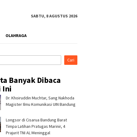
SABTU, 8 AGUSTUS 2026
OLAHRAGA
Cari
ita Banyak Dibaca
 Ini
Dr. Khoiruddin Muchtar, Sang Nakhoda
rahmi ke Ponpes Baitul
Pertamina Patra Niaga, PLN
Pertami
, Kapolres
Nusantara Power UP
Regiona
Magister Ilmu Komunikasi UIN Bandung
malaya Minta Dukungan
Rembang, dan Rumah Zakat
& CSR A
 Jaga Keamanan
Hadirkan Layanan Psikososial
Jerami 
Longsor di Cisarua Bandung Barat
bagi Anak Penyintas Gempa
di Sigi
Timpa Latihan Pra­tugas Marinir, 4
Prajurit TNI AL Meninggal