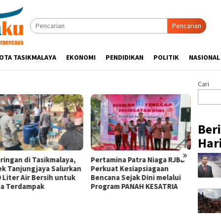
Pencarian
OTA TASIKMALAYA
EKONOMI
PENDIDIKAN
POLITIK
NASIONAL
Cari
Ber
Hari
»
ringan di Tasikmalaya,
Pertamina Patra Niaga RJBB
Silatu
ek Tanjungjaya Salurkan
Perkuat Kesiapsiagaan
Hikmah
 Liter Air Bersih untuk
Bencana Sejak Dini melalui
Tasik
a Terdampak
Program PANAH KESATRIA
Ulama