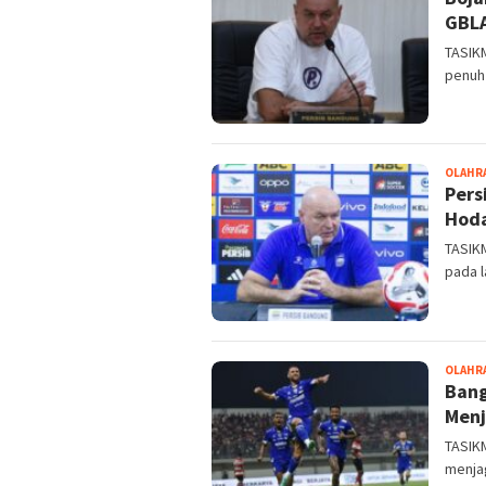
GBLA
TASIK
penuh 
OLAHR
Pers
Hoda
TASIK
pada l
OLAHR
Bang
Menj
TASIK
menja