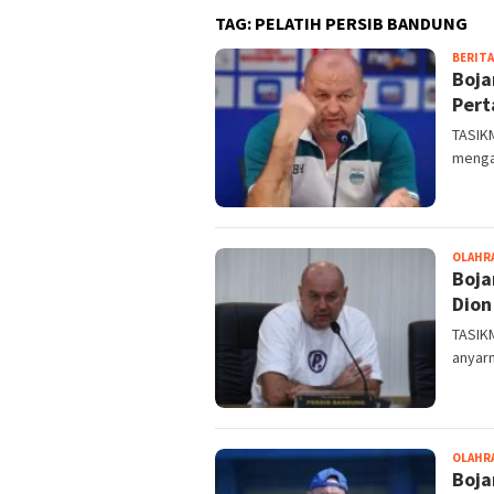
TAG:
PELATIH PERSIB BANDUNG
BERITA
Boja
Pert
TASIK
menga
OLAHR
Boja
Dion
TASIK
anyarn
OLAHR
Boja