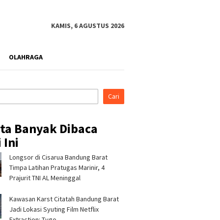
KAMIS, 6 AGUSTUS 2026
OLAHRAGA
Cari
ita Banyak Dibaca
 Ini
Longsor di Cisarua Bandung Barat
ertamina Patra Niaga
Pertamina Patra Niaga, PLN
Had
indak Tegas Pelanggaran
Nusantara Power UP
Wee
Timpa Latihan Pra­tugas Marinir, 4
rosedur Penyaluran BBM di
Rembang, dan Rumah Zakat
Bin
Prajurit TNI AL Meninggal
PBU 34.41316 Karawang
Hadirkan Layanan Psikososial
Nia
bagi Anak Penyintas Gempa
Pas
Kawasan Karst Citatah Bandung Barat
di Sigi
Jadi Lokasi Syuting Film Netflix
Extraction: Tygo