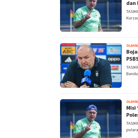
dan 
TASIKM
Kurza
OLAHR
Boja
PSBS
​TASIK
Bandu
OLAHR
Misi
Pole
TASIK
putar