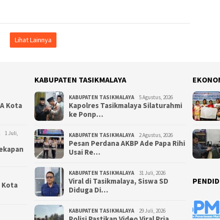
Lihat Lainnya
KABUPATEN TASIKMALAYA
EKONO
KABUPATEN TASIKMALAYA
5 Agustus, 2026
NA Kota
Kapolres Tasikmalaya Silaturahmi
ke Ponp…
1 Juli,
KABUPATEN TASIKMALAYA
2 Agustus, 2026
Pesan Perdana AKBP Ade Papa Rihi
yekapan
Usai Re…
KABUPATEN TASIKMALAYA
31 Juli, 2026
PENDID
Viral di Tasikmalaya, Siswa SD
i Kota
Diduga Di…
KABUPATEN TASIKMALAYA
29 Juli, 2026
Polisi Pastikan Video Viral Pria