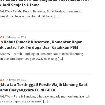
 Jadi Senjata Utama
MALAYA – Pelatih Persib Bandung, Bojan Hodak, menyambut
keyakinan hasil undian babak 16 Besar […]
AGA
Tim
29 Desember, 2025
ib Rebut Puncak Klasemen, Komentar Bojan
Redaksi
k Justru Tak Terduga Usai Kalahkan PSM
MALAYA – Persib Bandung sukses mencatatkan hasil penting
anjutan BRI Super League 2025/26. Maung […]
AGA
Tim
21 Desember, 2025
kit atau Tertinggal! Persib Wajib Menang Saat
Redaksi
amu Bhayangkara FC di GBLA
MALAYA — Persib Bandung dihadapkan pada momen krusial untuk
ga asa di papan atas klasemen […]