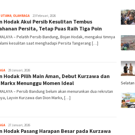
 UTAMA
,
OLAHRAGA
Tim
23 Februari, 2026
n Hodak Akui Persib Kesulitan Tembus
Redaksi
ahanan Persita, Tetap Puas Raih Tiga Poin
MALAYA – Pelatih Persib Bandung, Bojan Hodak, mengakui timnya
lami kesulitan saat menghadapi Persita Tangerang […]
AGA
Tim
29 Januari, 2026
n Hodak Pilih Main Aman, Debut Kurzawa dan
Redaksi
 Markx Menunggu Momen Ideal
Selatan
MALAYA – Persib Bandung belum akan menurunkan dua rekrutan
ya, Layvin Kurzawa dan Dion Markx, […]
AGA
Tim
27 Januari, 2026
n Hodak Pasang Harapan Besar pada Kurzawa
Redaksi