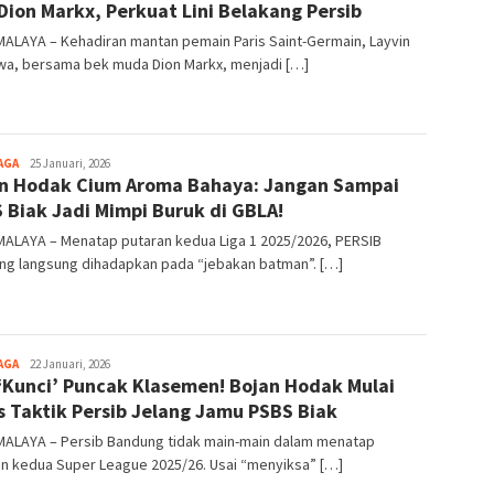
Dion Markx, Perkuat Lini Belakang Persib
ALAYA – Kehadiran mantan pemain Paris Saint-Germain, Layvin
wa, bersama bek muda Dion Markx, menjadi […]
AGA
Tim
25 Januari, 2026
n Hodak Cium Aroma Bahaya: Jangan Sampai
Redaksi
 Biak Jadi Mimpi Buruk di GBLA!
MALAYA – Menatap putaran kedua Liga 1 2025/2026, PERSIB
ng langsung dihadapkan pada “jebakan batman”. […]
AGA
Tim
22 Januari, 2026
 ‘Kunci’ Puncak Klasemen! Bojan Hodak Mulai
Redaksi
s Taktik Persib Jelang Jamu PSBS Biak
MALAYA – Persib Bandung tidak main-main dalam menatap
an kedua Super League 2025/26. Usai “menyiksa” […]