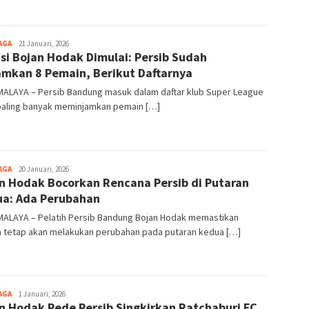
AGA
Tim
21 Januari, 2026
si Bojan Hodak Dimulai: Persib Sudah
Redaksi
amkan 8 Pemain, Berikut Daftarnya
MALAYA – Persib Bandung masuk dalam daftar klub Super League
paling banyak meminjamkan pemain […]
AGA
Tim
20 Januari, 2026
n Hodak Bocorkan Rencana Persib di Putaran
Redaksi
a: Ada Perubahan
MALAYA – Pelatih Persib Bandung Bojan Hodak memastikan
a tetap akan melakukan perubahan pada putaran kedua […]
AGA
Tim
1 Januari, 2026
n Hodak Pede Persib Singkirkan Ratchaburi FC,
Redaksi