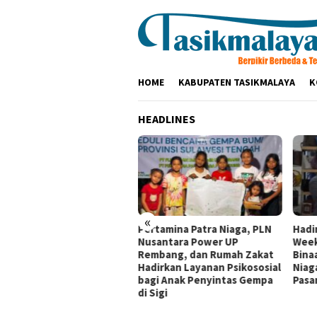
Loncat
ke
konten
HOME
KABUPATEN TASIKMALAYA
K
HEADLINES
«
Pertamina Patra Niaga, PLN
Hadir di Indonesia Fashion
Nusantara Power UP
Week 2026, Tujuh Mitra
Rembang, dan Rumah Zakat
Binaan Pertamina Patra
Hadirkan Layanan Psikososial
Niaga RJBB Perluas Akses
bagi Anak Penyintas Gempa
Pasar dan Jejaring Bisnis
di Sigi