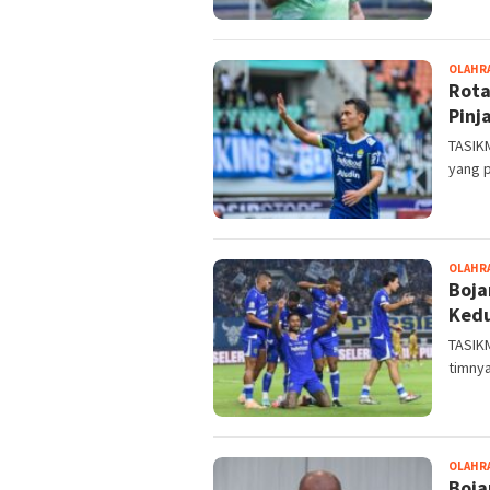
OLAHR
Rota
Pinj
TASIK
yang 
OLAHR
Boja
Kedu
TASIK
timny
OLAHR
Boja