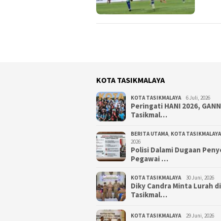
KOTA TASIKMALAYA
KOTA TASIKMALAYA
6 Juli, 2026
Peringati HANI 2026, GAN
Tasikmal…
BERITA UTAMA
,
KOTA TASIKMALAYA
2026
Polisi Dalami Dugaan Pen
Pegawai …
KOTA TASIKMALAYA
30 Juni, 2026
Diky Candra Minta Lurah d
Tasikmal…
KOTA TASIKMALAYA
29 Juni, 2026