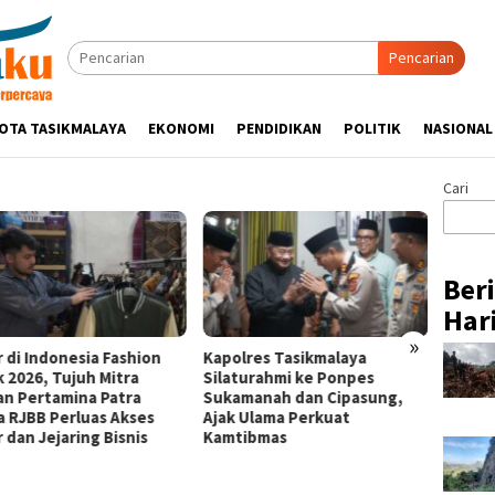
Pencarian
OTA TASIKMALAYA
EKONOMI
PENDIDIKAN
POLITIK
NASIONAL
Cari
Ber
Hari
»
Kapolres Tasikmalaya
Pertamina Patra Niaga RJBB
P
Silaturahmi ke Ponpes
Tampilkan Inovasi Tukar
T
Sukamanah dan Cipasung,
Jerami kepada Staf Khusus
P
Ajak Ulama Perkuat
Wakil Presiden
S
Kamtibmas