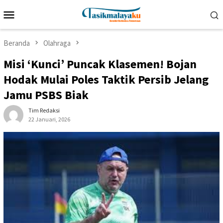
Loncat
Menu
ke
Mobile
konten
Beranda
Olahraga
Misi ‘Kunci’ Puncak Klasemen! Bojan
Hodak Mulai Poles Taktik Persib Jelang
Jamu PSBS Biak
Tim Redaksi
22 Januari, 2026