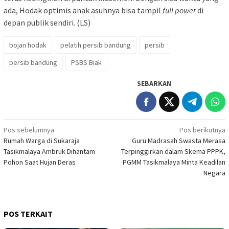
ada, Hodak optimis anak asuhnya bisa tampil
full power
di
depan publik sendiri. (LS)
bojan hodak
pelatih persib bandung
persib
persib bandung
PSBS Biak
SEBARKAN
Navigasi
Pos sebelumnya
Pos berikutnya
Rumah Warga di Sukaraja
Guru Madrasah Swasta Merasa
pos
Tasikmalaya Ambruk Dihantam
Terpinggirkan dalam Skema PPPK,
Pohon Saat Hujan Deras
PGMM Tasikmalaya Minta Keadilan
Negara
POS TERKAIT