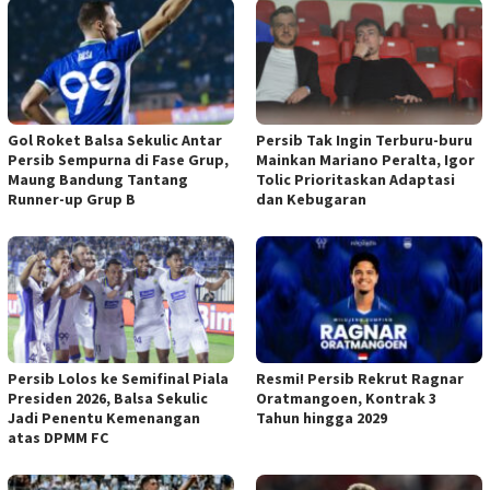
Gol Roket Balsa Sekulic Antar
Persib Tak Ingin Terburu-buru
Persib Sempurna di Fase Grup,
Mainkan Mariano Peralta, Igor
Maung Bandung Tantang
Tolic Prioritaskan Adaptasi
Runner-up Grup B
dan Kebugaran
Persib Lolos ke Semifinal Piala
Resmi! Persib Rekrut Ragnar
Presiden 2026, Balsa Sekulic
Oratmangoen, Kontrak 3
Jadi Penentu Kemenangan
Tahun hingga 2029
atas DPMM FC