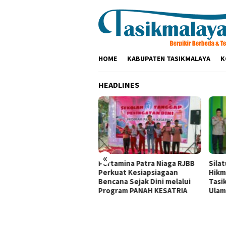
Loncat
ke
konten
HOME
KABUPATEN TASIKMALAYA
K
HEADLINES
«
olres Tasikmalaya
Pertamina Patra Niaga RJBB
Sila
aturahmi ke Ponpes
Perkuat Kesiapsiagaan
Hikm
kamanah dan Cipasung,
Bencana Sejak Dini melalui
Tasi
k Ulama Perkuat
Program PANAH KESATRIA
Ulam
mtibmas