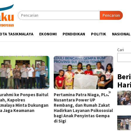
Pencarian
OTA TASIKMALAYA
EKONOMI
PENDIDIKAN
POLITIK
NASIONAL
Cari
Ber
Hari
»
turahmi ke Ponpes Baitul
Pertamina Patra Niaga, PLN
Hadir 
ah, Kapolres
Nusantara Power UP
Week 2
kmalaya Minta Dukungan
Rembang, dan Rumah Zakat
Binaan
a Jaga Keamanan
Hadirkan Layanan Psikososial
Niaga 
bagi Anak Penyintas Gempa
Pasar 
di Sigi