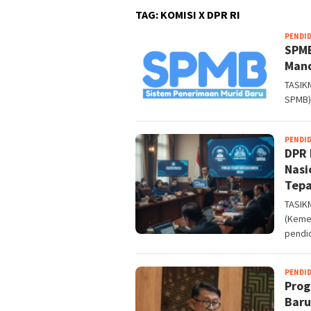
TAG:
KOMISI X DPR RI
PENDI
SPMB
Mand
TASIKM
SPMB)
PENDI
DPR 
Nasi
Tepa
TASIK
(Keme
pendi
PENDI
Prog
Baru