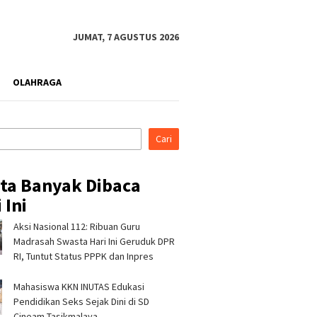
JUMAT, 7 AGUSTUS 2026
OLAHRAGA
Cari
ita Banyak Dibaca
 Ini
Aksi Nasional 112: Ribuan Guru
di Indonesia Fashion
Kapolres Tasikmalaya
Pertami
026, Tujuh Mitra
Silaturahmi ke Ponpes
Perkuat
Madrasah Swasta Hari Ini Geruduk DPR
 Pertamina Patra
Sukamanah dan Cipasung,
Bencana 
RI, Tuntut Status PPPK dan Inpres
RJBB Perluas Akses
Ajak Ulama Perkuat
Program
dan Jejaring Bisnis
Kamtibmas
Mahasiswa KKN INUTAS Edukasi
Pendidikan Seks Sejak Dini di SD
Cineam Tasikmalaya