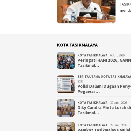
TASIK
mendu
KOTA TASIKMALAYA
KOTA TASIKMALAYA
6 Juli, 2026
Peringati HANI 2026, GAN
Tasikmal…
BERITA UTAMA
,
KOTA TASIKMALAYA
2026
Polisi Dalami Dugaan Pen
Pegawai …
KOTA TASIKMALAYA
30 Juni, 2026
Diky Candra Minta Lurah d
Tasikmal…
KOTA TASIKMALAYA
29 Juni, 2026
Pemkot Tasikmalaya Mulai