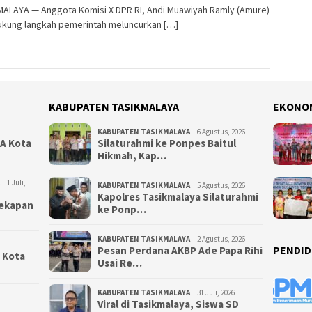
MALAYA — Anggota Komisi X DPR RI, Andi Muawiyah Ramly (Amure)
kung langkah pemerintah meluncurkan […]
KABUPATEN TASIKMALAYA
EKONO
KABUPATEN TASIKMALAYA
6 Agustus, 2026
NA Kota
Silaturahmi ke Ponpes Baitul
Hikmah, Kap…
1 Juli,
KABUPATEN TASIKMALAYA
5 Agustus, 2026
Kapolres Tasikmalaya Silaturahmi
yekapan
ke Ponp…
KABUPATEN TASIKMALAYA
2 Agustus, 2026
PENDID
Pesan Perdana AKBP Ade Papa Rihi
i Kota
Usai Re…
KABUPATEN TASIKMALAYA
31 Juli, 2026
Viral di Tasikmalaya, Siswa SD