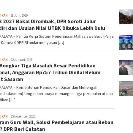
DIKAN
Tim
28 Juni, 2026
 2027 Bakal Dirombak, DPR Soroti Jalur
Redaksi
iri dan Usulan Nilai UTBK Dibuka Lebih Dulu
ALAYA – Panitia Kerja Sistem Penerimaan Mahasiswa Baru (Panja
 Komisi X DPR RI mulai menyusun […]
DIKAN
Tim
22 Januari, 2026
Bongkar Tiga Masalah Besar Pendidikan
Redaksi
onal, Anggaran Rp757 Triliun Dinilai Belum
t Sasaran
MALAYA – Kementerian Pendidikan Dasar dan Menengah
ndikdasmen) tengah berupaya menangani tiga persoalan utama
dikan […]
DIKAN
Tim
25 November, 2025
ram Guru Wali, Solusi Pembelajaran atau Beban
Redaksi
? DPR Beri Catatan