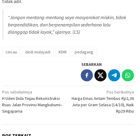
tidak adil.
“Jangan mentang-mentang saya masyarakat miskin, tidak
berpendidikan, dan berpenampilan sederhana lalu
dianggap tidak layak,” ujarnya. (LS)
cincau
dedi mulayadi
KDM
pedagang
SEBARKAN
Navigasi
Pos sebelumnya
Pos berikutnya
H Uden Dida Tinjau Rekonstruksi
Harga Emas Antam Tembus Rp2,36
pos
Ruas Jalan Provinsi Mangkubumi–
Juta per Gram Selasa (14/10), Naik
Singaparna
Rp29 Ribu
POS TERKAIT