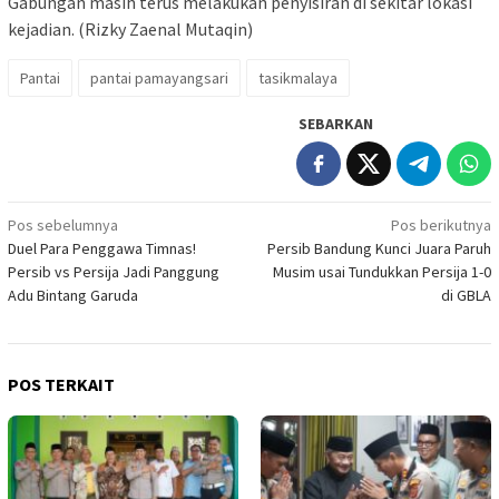
Gabungan masih terus melakukan penyisiran di sekitar lokasi
kejadian. (Rizky Zaenal Mutaqin)
Pantai
pantai pamayangsari
tasikmalaya
SEBARKAN
Navigasi
Pos sebelumnya
Pos berikutnya
Duel Para Penggawa Timnas!
Persib Bandung Kunci Juara Paruh
pos
Persib vs Persija Jadi Panggung
Musim usai Tundukkan Persija 1-0
Adu Bintang Garuda
di GBLA
POS TERKAIT