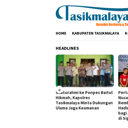
Loncat
ke
konten
HOME
KABUPATEN TASIKMALAYA
K
HEADLINES
«
tamina Patra Niaga RJBB
Silaturahmi ke Ponpes Baitul
Pert
pilkan Inovasi Tukar
Hikmah, Kapolres
Nusa
ami kepada Staf Khusus
Tasikmalaya Minta Dukungan
Remb
il Presiden
Ulama Jaga Keamanan
Hadi
bagi
di Si