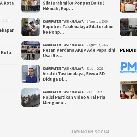
NA Kota
Silaturahmi ke Ponpes Baitul
Hikmah, Kap…
1 Juli,
KABUPATEN TASIKMALAYA
5 Agustus, 2026
Kapolres Tasikmalaya Silaturahmi
yekapan
ke Ponp…
KABUPATEN TASIKMALAYA
2 Agustus, 2026
PENDID
Pesan Perdana AKBP Ade Papa Rihi
i Kota
Usai Re…
KABUPATEN TASIKMALAYA
31 Juli, 2026
Viral di Tasikmalaya, Siswa SD
Diduga Di…
KABUPATEN TASIKMALAYA
29 Juli, 2026
Polisi Pastikan Video Viral Pria
Mengamu…
JARINGAN SOCIAL