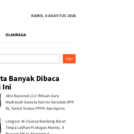
KAMIS, 6 AGUSTUS 2026
OLAHRAGA
Cari
ita Banyak Dibaca
 Ini
Aksi Nasional 112: Ribuan Guru
es Tasikmalaya
Pertamina Patra Niaga RJBB
Silatur
rahmi ke Ponpes
Tampilkan Inovasi Tukar
Hikmah,
Madrasah Swasta Hari Ini Geruduk DPR
anah dan Cipasung,
Jerami kepada Staf Khusus
Tasikma
RI, Tuntut Status PPPK dan Inpres
lama Perkuat
Wakil Presiden
Ulama J
bmas
Longsor di Cisarua Bandung Barat
Timpa Latihan Pra­tugas Marinir, 4
Prajurit TNI AL Meninggal