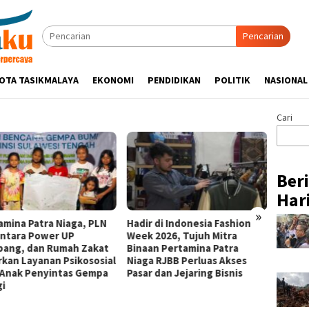
Pencarian
OTA TASIKMALAYA
EKONOMI
PENDIDIKAN
POLITIK
NASIONAL
Cari
Ber
Hari
»
amina Patra Niaga, PLN
Hadir di Indonesia Fashion
Kapolr
ntara Power UP
Week 2026, Tujuh Mitra
Silatu
ang, dan Rumah Zakat
Binaan Pertamina Patra
Sukam
rkan Layanan Psikososial
Niaga RJBB Perluas Akses
Ajak U
 Anak Penyintas Gempa
Pasar dan Jejaring Bisnis
Kamti
gi