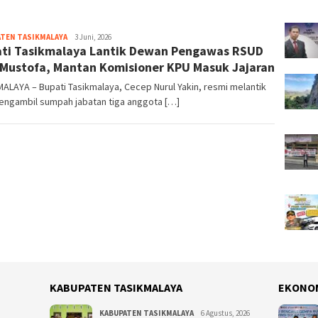
TEN TASIKMALAYA
Tim
3 Juni, 2026
ti Tasikmalaya Lantik Dewan Pengawas RSUD
Redaksi
Mustofa, Mantan Komisioner KPU Masuk Jajaran
ALAYA – Bupati Tasikmalaya, Cecep Nurul Yakin, resmi melantik
engambil sumpah jabatan tiga anggota […]
KABUPATEN TASIKMALAYA
EKONO
KABUPATEN TASIKMALAYA
6 Agustus, 2026