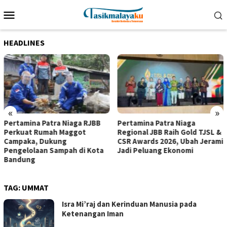
Loncat
Menu
ke
Mobile
konten
HEADLINES
«
»
Pertamina Patra Niaga RJBB
Pertamina Patra Niaga
Perkuat Rumah Maggot
Regional JBB Raih Gold TJSL &
Campaka, Dukung
CSR Awards 2026, Ubah Jerami
Pengelolaan Sampah di Kota
Jadi Peluang Ekonomi
Bandung
TAG:
UMMAT
Isra Mi’raj dan Kerinduan Manusia pada
Ketenangan Iman