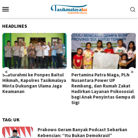
Loncat
Menu
ke
Mobile
konten
HEADLINES
«
»
Silaturahmi ke Ponpes Baitul
Pertamina Patra Niaga, PLN
Hikmah, Kapolres Tasikmalaya
Nusantara Power UP
Minta Dukungan Ulama Jaga
Rembang, dan Rumah Zakat
Keamanan
Hadirkan Layanan Psikososial
bagi Anak Penyintas Gempa di
Sigi
TAG:
UK
Prabowo Geram Banyak Podcast Sebarkan
Kebencian: “Itu Bukan Demokrasi!”