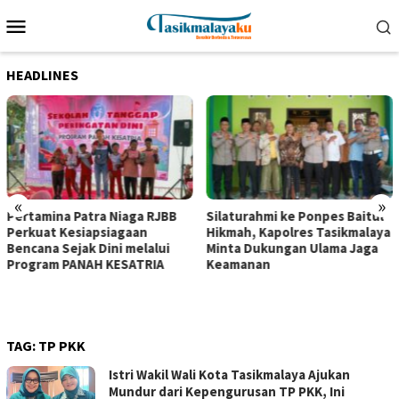
Loncat
Menu
ke
Mobile
konten
HEADLINES
«
»
Pertamina Patra Niaga RJBB
Silaturahmi ke Ponpes Baitul
Perkuat Kesiapsiagaan
Hikmah, Kapolres Tasikmalaya
Bencana Sejak Dini melalui
Minta Dukungan Ulama Jaga
Program PANAH KESATRIA
Keamanan
TAG:
TP PKK
Istri Wakil Wali Kota Tasikmalaya Ajukan
Mundur dari Kepengurusan TP PKK, Ini