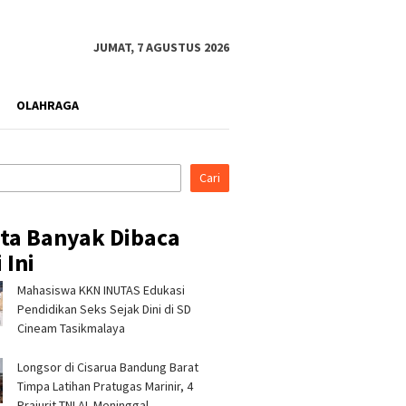
JUMAT, 7 AGUSTUS 2026
OLAHRAGA
Cari
ita Banyak Dibaca
 Ini
Mahasiswa KKN INUTAS Edukasi
ina Patra Niaga, PLN
Hadir di Indonesia Fashion
Kekerin
tara Power UP
Week 2026, Tujuh Mitra
Polsek 
Pendidikan Seks Sejak Dini di SD
ng, dan Rumah Zakat
Binaan Pertamina Patra
5.000 Li
Cineam Tasikmalaya
an Layanan Psikososial
Niaga RJBB Perluas Akses
Warga 
Anak Penyintas Gempa
Pasar dan Jejaring Bisnis
Longsor di Cisarua Bandung Barat
Timpa Latihan Pra­tugas Marinir, 4
Prajurit TNI AL Meninggal