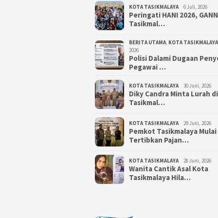
KOTA TASIKMALAYA
6 Juli, 2026
Peringati HANI 2026, GAN
Tasikmal…
BERITA UTAMA
,
KOTA TASIKMALAYA
2026
Polisi Dalami Dugaan Pen
Pegawai …
KOTA TASIKMALAYA
30 Juni, 2026
Diky Candra Minta Lurah d
Tasikmal…
KOTA TASIKMALAYA
29 Juni, 2026
Pemkot Tasikmalaya Mulai
Tertibkan Pajan…
KOTA TASIKMALAYA
28 Juni, 2026
Wanita Cantik Asal Kota
Tasikmalaya Hila…