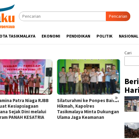
Pencarian
OTA TASIKMALAYA
EKONOMI
PENDIDIKAN
POLITIK
NASIONAL
Cari
Ber
Hari
»
amina Patra Niaga RJBB
Silaturahmi ke Ponpes Baitul
Pertam
uat Kesiapsiagaan
Hikmah, Kapolres
Nusan
ana Sejak Dini melalui
Tasikmalaya Minta Dukungan
Remba
ram PANAH KESATRIA
Ulama Jaga Keamanan
Hadirk
bagi 
di Sigi