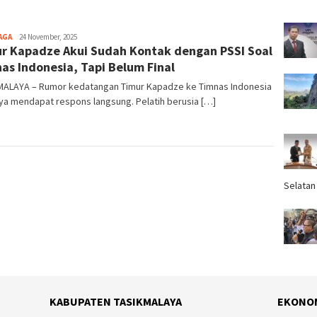
AGA
Tim
24 November, 2025
r Kapadze Akui Sudah Kontak dengan PSSI Soal
Redaksi
as Indonesia, Tapi Belum Final
MALAYA – Rumor kedatangan Timur Kapadze ke Timnas Indonesia
ya mendapat respons langsung. Pelatih berusia […]
Selatan
KABUPATEN TASIKMALAYA
EKONO