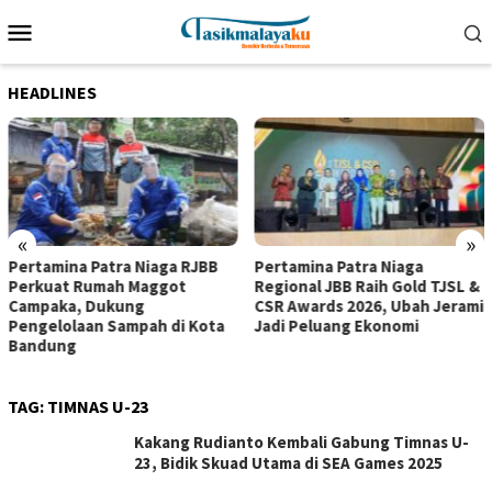
Loncat
Menu
ke
Mobile
konten
HEADLINES
«
»
Pertamina Patra Niaga RJBB
Pertamina Patra Niaga
Perkuat Rumah Maggot
Regional JBB Raih Gold TJSL &
Campaka, Dukung
CSR Awards 2026, Ubah Jerami
Pengelolaan Sampah di Kota
Jadi Peluang Ekonomi
Bandung
TAG:
TIMNAS U-23
Kakang Rudianto Kembali Gabung Timnas U-
23, Bidik Skuad Utama di SEA Games 2025