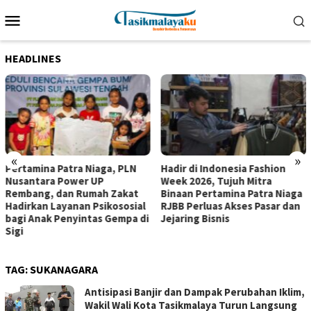
Loncat
Menu
ke
Mobile
konten
HEADLINES
«
»
Pertamina Patra Niaga, PLN
Hadir di Indonesia Fashion
Nusantara Power UP
Week 2026, Tujuh Mitra
Rembang, dan Rumah Zakat
Binaan Pertamina Patra Niaga
Hadirkan Layanan Psikososial
RJBB Perluas Akses Pasar dan
bagi Anak Penyintas Gempa di
Jejaring Bisnis
Sigi
TAG:
SUKANAGARA
Antisipasi Banjir dan Dampak Perubahan Iklim,
Wakil Wali Kota Tasikmalaya Turun Langsung