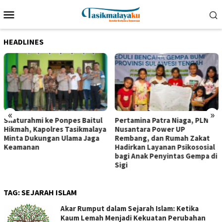
Loncat
Menu
ke
Mobile
konten
HEADLINES
«
»
Silaturahmi ke Ponpes Baitul
Pertamina Patra Niaga, PLN
Hikmah, Kapolres Tasikmalaya
Nusantara Power UP
Minta Dukungan Ulama Jaga
Rembang, dan Rumah Zakat
Keamanan
Hadirkan Layanan Psikososial
bagi Anak Penyintas Gempa di
Sigi
TAG:
SEJARAH ISLAM
Akar Rumput dalam Sejarah Islam: Ketika
Kaum Lemah Menjadi Kekuatan Perubahan